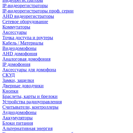
Видеорегистраторы
IP-видеорегистраторы
IP-видеорегистраторы проф. серии
AHD видеорегистраторы
Сетевое оборудование
Коммутаторы
Аксессуары
Точка доступа и роутеры
Кабель / Материалы
Видеодомофоны
AHD домофония
Аналоговая домофония
IP домофония
Аксессуары для домофона
СКУД
Замки, защелки
Дверные доводчики
Кнопки
Браслеты, карты и брелоки
Устройства радиоуправления
Считыватели, контроллеры
Аудиодомофоны
Аккумуляторы
Блоки питания
Альтернативная энергия