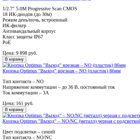
1/2.7" 5.0M Progressive Scan CMOS
18 ИК-диодов (до 30м)
Режим день/ночь, встроенный
ИК-фильтр
Антивандальный корпус
Класс защиты IР67
PoE
Цена:
9 898
руб.
В корзину
Кнопка Optimus "Выход" врезная – NO (пластик) 86мм
Тип контакта – NO
Напряжение коммутации – до 36 В, постоянный ток
Ток коммутации – 3А
Цена:
161
руб.
В корзину
Кнопка Optimus "Выход" – NO/NC (металл) черная с подсветко
Цвет подсветки – синий
Тип контакта – NO/NC