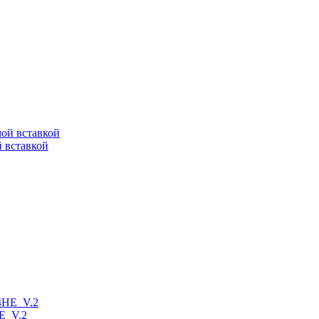
й вставкой
E_V.2