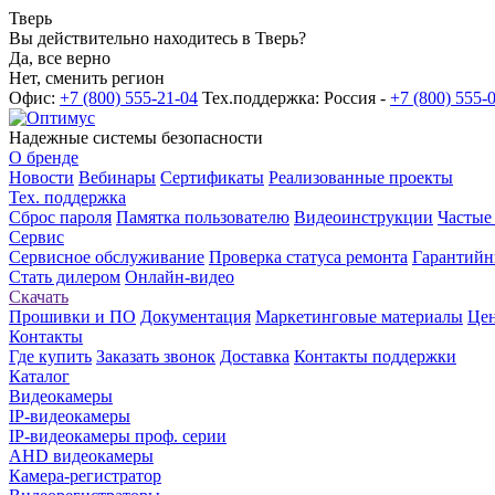
Тверь
Вы действительно находитесь в Тверь?
Да, все верно
Нет, сменить регион
Офис:
+7 (800) 555-21-04
Тех.поддержка: Россия -
+7 (800) 555-
Надежные системы безопасности
О бренде
Новости
Вебинары
Сертификаты
Реализованные проекты
Тех. поддержка
Сброс пароля
Памятка пользователю
Видеоинструкции
Частые
Сервис
Сервисное обслуживание
Проверка статуса ремонта
Гарантийн
Стать дилером
Онлайн-видео
Скачать
Прошивки и ПО
Документация
Маркетинговые материалы
Цен
Контакты
Где купить
Заказать звонок
Доставка
Контакты поддержки
Каталог
Видеокамеры
IP-видеокамеры
IP-видеокамеры проф. серии
AHD видеокамеры
Камера-регистратор