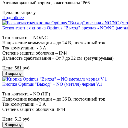
Антивандальный корпус, класс защиты IР66
Цена:
по запросу
Подробнее
Бесконтактная кнопка Optimus "Выход" врезная - NO/NC (метал
Тип контакта – NO/NC
Напряжение коммутации – до 24 В, постоянный ток
Ток коммутации - 3 А
Степень защиты оболочки – IP44
Дальность срабатывания – От 7 до 32 см (регулируемая)
Цена:
561
руб.
В корзину
Кнопка Optimus "Выход" – NO (металл) черная V.1
Тип контакта – NO (НР)
Напряжение коммутации – до 36 В, постоянный ток
Ток коммутации – 3 А
Степень защиты оболочки IP44
Цена:
513
руб.
В корзину