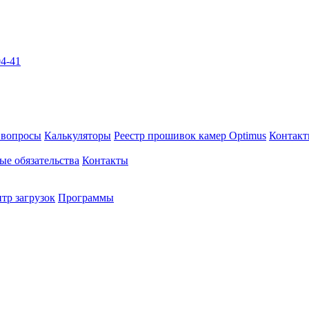
04-41
 вопросы
Калькуляторы
Реестр прошивок камер Optimus
Контак
ые обязательства
Контакты
тр загрузок
Программы