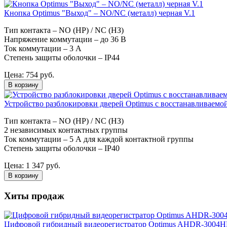
Кнопка Optimus "Выход" – NO/NC (металл) черная V.1
Тип контакта – NO (НР) / NC (НЗ)
Напряжение коммутации – до 36 В
Ток коммутации – 3 А
Степень защиты оболочки – IP44
Цена:
754
руб.
В корзину
Устройство разблокировки дверей Optimus с восстанавливаемо
Тип контакта – NO (НР) / NC (НЗ)
2 независимых контактных группы
Ток коммутации – 5 А для каждой контактной группы
Степень защиты оболочки – IP40
Цена:
1 347
руб.
В корзину
Хиты продаж
Цифровой гибридный видеорегистратор Optimus AHDR-3004H