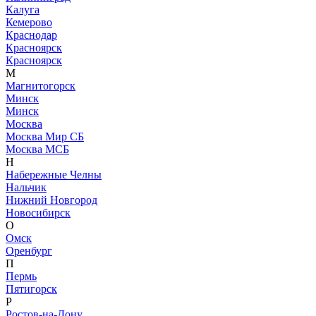
Калуга
Кемерово
Краснодар
Красноярск
Красноярск
М
Магнитогорск
Минск
Минск
Москва
Москва Мир СБ
Москва МСБ
Н
Набережные Челны
Нальчик
Нижний Новгород
Новосибирск
О
Омск
Оренбург
П
Пермь
Пятигорск
Р
Ростов-на-Дону