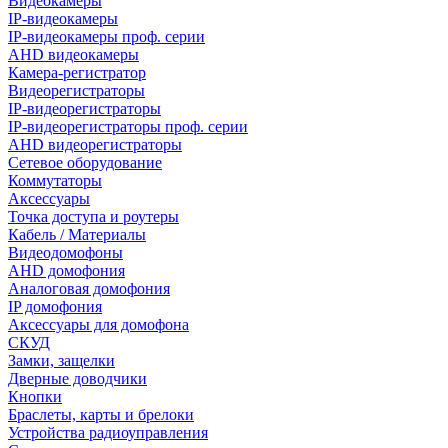
Видеокамеры
IP-видеокамеры
IP-видеокамеры проф. серии
AHD видеокамеры
Камера-регистратор
Видеорегистраторы
IP-видеорегистраторы
IP-видеорегистраторы проф. серии
AHD видеорегистраторы
Сетевое оборудование
Коммутаторы
Аксессуары
Точка доступа и роутеры
Кабель / Материалы
Видеодомофоны
AHD домофония
Аналоговая домофония
IP домофония
Аксессуары для домофона
СКУД
Замки, защелки
Дверные доводчики
Кнопки
Браслеты, карты и брелоки
Устройства радиоуправления