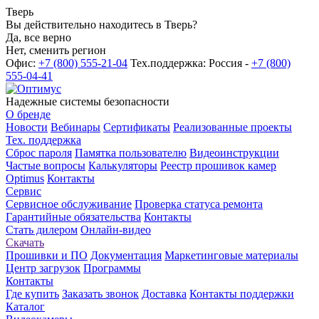
Тверь
Вы действительно находитесь в Тверь?
Да, все верно
Нет, сменить регион
Офис:
+7 (800) 555-21-04
Тех.поддержка: Россия -
+7 (800)
555-04-41
Надежные системы безопасности
О бренде
Новости
Вебинары
Сертификаты
Реализованные проекты
Тех. поддержка
Сброс пароля
Памятка пользователю
Видеоинструкции
Частые вопросы
Калькуляторы
Реестр прошивок камер
Optimus
Контакты
Сервис
Сервисное обслуживание
Проверка статуса ремонта
Гарантийные обязательства
Контакты
Стать дилером
Онлайн-видео
Скачать
Прошивки и ПО
Документация
Маркетинговые материалы
Центр загрузок
Программы
Контакты
Где купить
Заказать звонок
Доставка
Контакты поддержки
Каталог