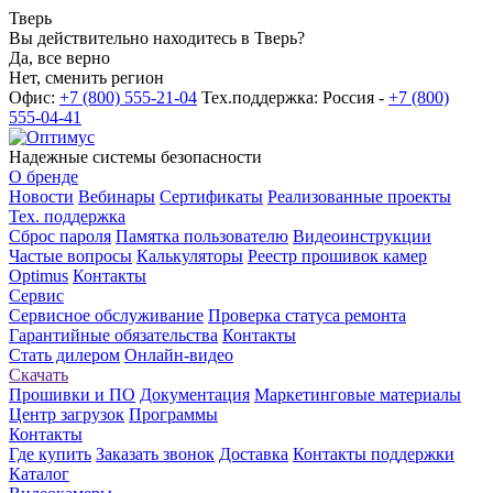
Тверь
Вы действительно находитесь в Тверь?
Да, все верно
Нет, сменить регион
Офис:
+7 (800) 555-21-04
Тех.поддержка: Россия -
+7 (800)
555-04-41
Надежные системы безопасности
О бренде
Новости
Вебинары
Сертификаты
Реализованные проекты
Тех. поддержка
Сброс пароля
Памятка пользователю
Видеоинструкции
Частые вопросы
Калькуляторы
Реестр прошивок камер
Optimus
Контакты
Сервис
Сервисное обслуживание
Проверка статуса ремонта
Гарантийные обязательства
Контакты
Стать дилером
Онлайн-видео
Скачать
Прошивки и ПО
Документация
Маркетинговые материалы
Центр загрузок
Программы
Контакты
Где купить
Заказать звонок
Доставка
Контакты поддержки
Каталог