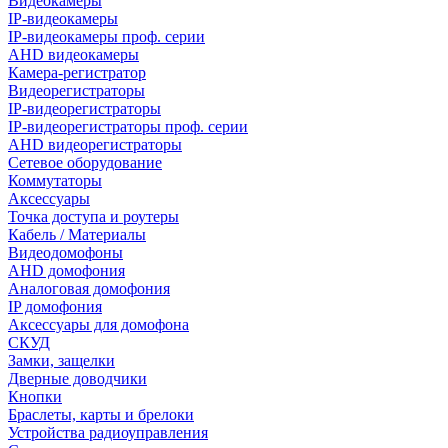
Видеокамеры
IP-видеокамеры
IP-видеокамеры проф. серии
AHD видеокамеры
Камера-регистратор
Видеорегистраторы
IP-видеорегистраторы
IP-видеорегистраторы проф. серии
AHD видеорегистраторы
Сетевое оборудование
Коммутаторы
Аксессуары
Точка доступа и роутеры
Кабель / Материалы
Видеодомофоны
AHD домофония
Аналоговая домофония
IP домофония
Аксессуары для домофона
СКУД
Замки, защелки
Дверные доводчики
Кнопки
Браслеты, карты и брелоки
Устройства радиоуправления