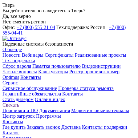
Тверь
Вы действительно находитесь в Тверь?
Да, все верно
Нет, сменить регион
Офис:
+7 (800) 555-21-04
Тех.поддержка: Россия -
+7 (800)
555-04-41
Надежные системы безопасности
О бренде
Новости
Вебинары
Сертификаты
Реализованные проекты
Тех. поддержка
Сброс пароля
Памятка пользователю
Видеоинструкции
Частые вопросы
Калькуляторы
Реестр прошивок камер
Optimus
Контакты
Сервис
Сервисное обслуживание
Проверка статуса ремонта
Гарантийные обязательства
Контакты
Стать дилером
Онлайн-видео
Скачать
Прошивки и ПО
Документация
Маркетинговые материалы
Центр загрузок
Программы
Контакты
Где купить
Заказать звонок
Доставка
Контакты поддержки
Каталог