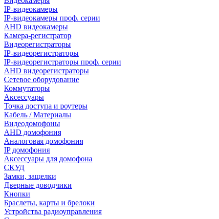
Видеокамеры
IP-видеокамеры
IP-видеокамеры проф. серии
AHD видеокамеры
Камера-регистратор
Видеорегистраторы
IP-видеорегистраторы
IP-видеорегистраторы проф. серии
AHD видеорегистраторы
Сетевое оборудование
Коммутаторы
Аксессуары
Точка доступа и роутеры
Кабель / Материалы
Видеодомофоны
AHD домофония
Аналоговая домофония
IP домофония
Аксессуары для домофона
СКУД
Замки, защелки
Дверные доводчики
Кнопки
Браслеты, карты и брелоки
Устройства радиоуправления