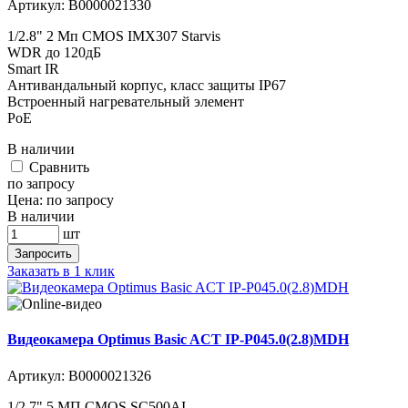
Артикул:
В0000021330
1/2.8" 2 Мп CMOS IMX307 Starvis
WDR до 120дБ
Smart IR
Антивандальный корпус, класс защиты IР67
Встроенный нагревательный элемент
PoE
В наличии
Cравнить
по запросу
Цена:
по запросу
В наличии
шт
Запросить
Заказать в 1 клик
Видеокамера Optimus Basic ACT IP-P045.0(2.8)MDH
Артикул:
В0000021326
1/2.7" 5 МП CMOS SC500AI