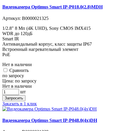
Видеокамера Optimus Smart IP-P018.0(2.8)MDH
Артикул:
В0000021325
1/2.8" 8 Мп (4K UHD), Sony CMOS IMX415
WDR до 120дБ
Smart IR
Антивандальный корпус, класс защиты IР67
Встроенный нагревательный элемент
PoE
Нет в наличии
Cравнить
по запросу
Цена:
по запросу
Нет в наличии
шт
Запросить
Заказать в 1 клик
Видеокамера Optimus Smart IP-P048.0(4x)DH