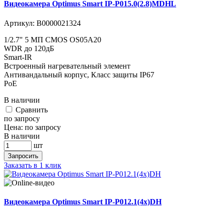
Видеокамера Optimus Smart IP-P015.0(2.8)MDHL
Артикул:
В0000021324
1/2.7" 5 МП CMOS OS05A20
WDR до 120дБ
Smart-IR
Встроенный нагревательный элемент
Антивандальный корпус, Класс защиты IР67
PoE
В наличии
Cравнить
по запросу
Цена:
по запросу
В наличии
шт
Запросить
Заказать в 1 клик
Видеокамера Optimus Smart IP-P012.1(4x)DH