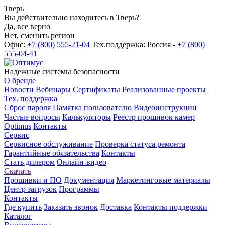
Тверь
Вы действительно находитесь в Тверь?
Да, все верно
Нет, сменить регион
Офис:
+7 (800) 555-21-04
Тех.поддержка: Россия -
+7 (800)
555-04-41
Надежные системы безопасности
О бренде
Новости
Вебинары
Сертификаты
Реализованные проекты
Тех. поддержка
Сброс пароля
Памятка пользователю
Видеоинструкции
Частые вопросы
Калькуляторы
Реестр прошивок камер
Optimus
Контакты
Сервис
Сервисное обслуживание
Проверка статуса ремонта
Гарантийные обязательства
Контакты
Стать дилером
Онлайн-видео
Скачать
Прошивки и ПО
Документация
Маркетинговые материалы
Центр загрузок
Программы
Контакты
Где купить
Заказать звонок
Доставка
Контакты поддержки
Каталог