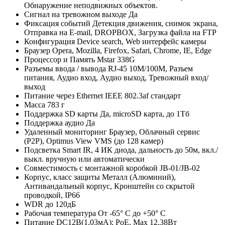
Обнаружение неподвижных объектов.
Сигнал на тревожном выходе
Да
Фиксация событий
Детекция движения, снимок экрана,
Отправка на E-mail, DROPBOX, Загрузка файла на FTP
Конфигурация
Device search, Web интерфейс камеры
Браузер
Opera, Mozilla, Firefox, Safari, Chrome, IE, Edge
Процессор и Память
Mstar 338G
Разъемы ввода / вывода
RJ-45 10M/100M, Разъем
питания, Аудио вход, Аудио выход, Тревожный вход/
выход
Питание через Ethernet
IEEE 802.3af стандарт
Масса
783 г
Поддержка SD карты
Да, microSD карта, до 1Тб
Поддержка аудио
Да
Удаленный мониторинг
Браузер, Облачный сервис
(P2P), Optimus View VMS (до 128 камер)
Подсветка
Smart IR, 4 ИК диода, дальность до 50м, вкл./
выкл. вручную или автоматически
Совместимость с монтажной коробкой
JB-01/JB-02
Корпус, класс защиты
Металл (Алюминий),
Антивандальный корпус, Кронштейн со скрытой
проводкой, IР66
WDR
до 120дБ
Рабочая температура
От -65° С до +50° С
Питание
DC12В(1,03мА); РоЕ, Мах 12,38Вт