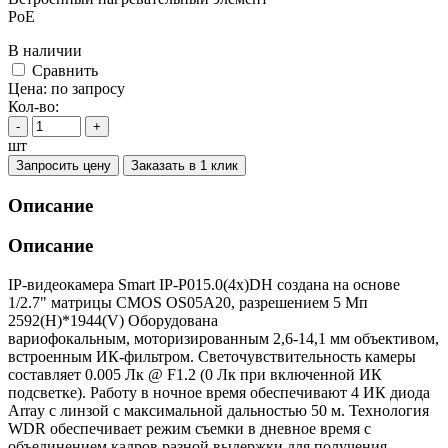
PoE
В наличии
Cравнить
Цена:
по запросу
Кол-во:
-
+
шт
Запросить цену
Заказать в 1 клик
Описание
Описание
IP-видеокамера Smart IP-P015.0(4x)DH создана на основе
1/2.7" матрицы CMOS OS05A20, разрешением 5 Мп
2592(H)*1944(V) Оборудована
вариофокальным, моторизированным 2,6-14,1 мм объективом,
встроенным ИК-фильтром. Светочувствительность камеры
составляет 0.005 Лк @ F1.2 (0 Лк при включенной ИК
подсветке). Работу в ночное время обеспечивают 4 ИК диода
Array с линзой с максимальной дальностью 50 м. Технология
WDR обеспечивает режим съемки в дневное время с
объединением кадров разной выдержки для получения