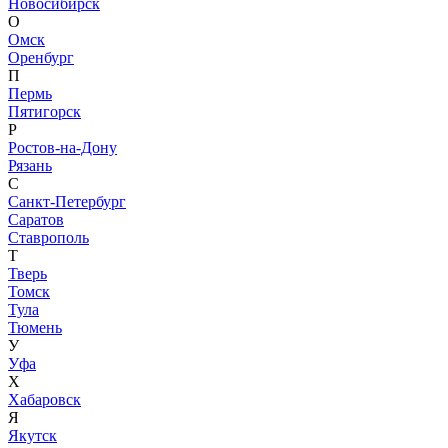
Новосибирск
О
Омск
Оренбург
П
Пермь
Пятигорск
Р
Ростов-на-Дону
Рязань
С
Санкт-Петербург
Саратов
Ставрополь
Т
Тверь
Томск
Тула
Тюмень
У
Уфа
Х
Хабаровск
Я
Якутск