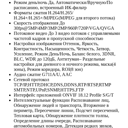
Режим день/ночь
Да, Автоматически/Вручную/По
расписанию, встроенный ИК-фильтр
Форматы сжатия
Н.264/H.265/
Н.264+/H.265+/MJPEG(MJPEG для второго потока)
Скорость отображения
До
30fps@5MP/4MP/3MP/2MP/960P/720P/VGA/QVGA
Потоковое видео
До 3 видео потоков с управляемыми
частотой кадров и пропускной способностью
Настройки изображения
Оттенок, Яркость,
Контрастность, Насыщенность, Четкость, Затвор,
Усиление, Режим День/Ночь, Баланс белого, 3DNR,
BLC, WDR до 120дБ, Антитуман– Раздельные
настройки для дневного и ночного режима, маска(4
зоны), Режим коридора, ROI(8 зон)
Аудио сжатие
G711A/U, AAC
Сетевой протокол
TCP/IP,HTTP,DHCP,DNS,DDNS,RTP/RTSP,RTMP
SMTP,NTP,UPnP,SNMP,HTTPS,FTP
Интерфейс приложений
ONVIF 18.12 Profile S/G/T
Интеллектуальные функции
Распознавание лиц,
Обнаружение людей и транспорта, Вторжение в
периметр, Пересечение линии, Подсчет пересечений,
Тепловая карта, Обнаружение плотности толпы,
Определение длины очереди, Распознавание
автомобильных номеров, Детекция редких звуков,