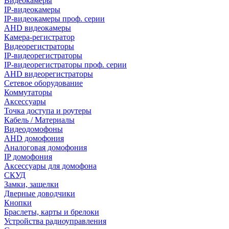
Видеокамеры
IP-видеокамеры
IP-видеокамеры проф. серии
AHD видеокамеры
Камера-регистратор
Видеорегистраторы
IP-видеорегистраторы
IP-видеорегистраторы проф. серии
AHD видеорегистраторы
Сетевое оборудование
Коммутаторы
Аксессуары
Точка доступа и роутеры
Кабель / Материалы
Видеодомофоны
AHD домофония
Аналоговая домофония
IP домофония
Аксессуары для домофона
СКУД
Замки, защелки
Дверные доводчики
Кнопки
Браслеты, карты и брелоки
Устройства радиоуправления