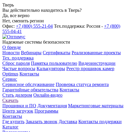
Тверь
Вы действительно находитесь в Тверь?
Да, все верно
Нет, сменить регион
Офис:
+7 (800) 555-21-04
Тех.поддержка: Россия -
+7 (800)
555-04-41
Надежные системы безопасности
О бренде
Новости
Вебинары
Сертификаты
Реализованные проекты
Тех. поддержка
Сброс пароля
Памятка пользователю
Видеоинструкции
Частые вопросы
Калькуляторы
Реестр прошивок камер
Optimus
Контакты
Сервис
Сервисное обслуживание
Проверка статуса ремонта
Гарантийные обязательства
Контакты
Стать дилером
Онлайн-видео
Скачать
Прошивки и ПО
Документация
Маркетинговые материалы
Центр загрузок
Программы
Контакты
Где купить
Заказать звонок
Доставка
Контакты поддержки
Каталог