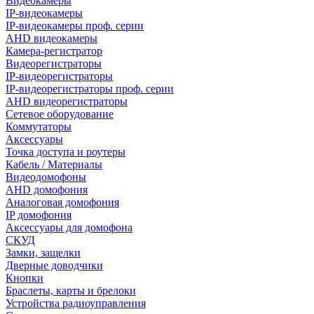
Видеокамеры
IP-видеокамеры
IP-видеокамеры проф. серии
AHD видеокамеры
Камера-регистратор
Видеорегистраторы
IP-видеорегистраторы
IP-видеорегистраторы проф. серии
AHD видеорегистраторы
Сетевое оборудование
Коммутаторы
Аксессуары
Точка доступа и роутеры
Кабель / Материалы
Видеодомофоны
AHD домофония
Аналоговая домофония
IP домофония
Аксессуары для домофона
СКУД
Замки, защелки
Дверные доводчики
Кнопки
Браслеты, карты и брелоки
Устройства радиоуправления