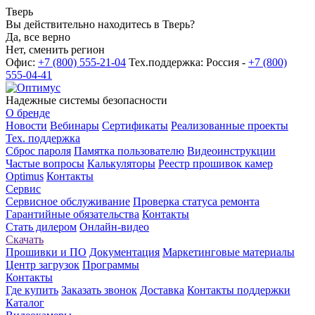
Тверь
Вы действительно находитесь в Тверь?
Да, все верно
Нет, сменить регион
Офис:
+7 (800) 555-21-04
Тех.поддержка: Россия -
+7 (800)
555-04-41
Надежные системы безопасности
О бренде
Новости
Вебинары
Сертификаты
Реализованные проекты
Тех. поддержка
Сброс пароля
Памятка пользователю
Видеоинструкции
Частые вопросы
Калькуляторы
Реестр прошивок камер
Optimus
Контакты
Сервис
Сервисное обслуживание
Проверка статуса ремонта
Гарантийные обязательства
Контакты
Стать дилером
Онлайн-видео
Скачать
Прошивки и ПО
Документация
Маркетинговые материалы
Центр загрузок
Программы
Контакты
Где купить
Заказать звонок
Доставка
Контакты поддержки
Каталог