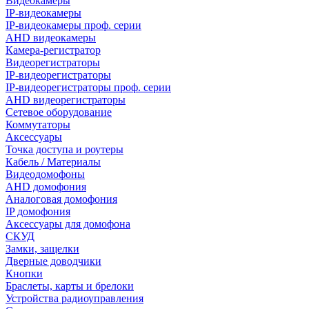
Видеокамеры
IP-видеокамеры
IP-видеокамеры проф. серии
AHD видеокамеры
Камера-регистратор
Видеорегистраторы
IP-видеорегистраторы
IP-видеорегистраторы проф. серии
AHD видеорегистраторы
Сетевое оборудование
Коммутаторы
Аксессуары
Точка доступа и роутеры
Кабель / Материалы
Видеодомофоны
AHD домофония
Аналоговая домофония
IP домофония
Аксессуары для домофона
СКУД
Замки, защелки
Дверные доводчики
Кнопки
Браслеты, карты и брелоки
Устройства радиоуправления