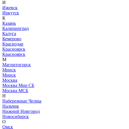
И
Ижевск
Иркутск
К
Казань
Калининград
Калуга
Кемерово
Краснодар
Красноярск
Красноярск
М
Магнитогорск
Минск
Минск
Москва
Москва Мир СБ
Москва МСБ
Н
Набережные Челны
Нальчик
Нижний Новгород
Новосибирск
О
Омск