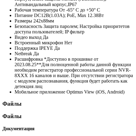
Антивандальный корпус,IР67
Рабочая температура
От -65° С до +50° С
Питание
DC12В(1.03А); РоЕ, Мах 12.38Вт
Размеры
242х88мм
Безопасность
Защита паролем; Настройка приоритетов
доступа пользователей; IP фильтр
Видео выход
Да
Встроенный микрофон
Нет
Поддержка IPEYE
Да
Netbreak
Да
Расшифровка
*Доступно в прошивке от
2023.08.25**Для полноценной работы данной функции
необходим регистратор профессиональной серии NVR-
8XXX 16 каналов и выше. При отсутствии регистратора
с модулем распознавания, функция будет работать как
детекция лиц
Мобильное приложение
Optimus View (iOS, Android)
Файлы
Файлы
Документация