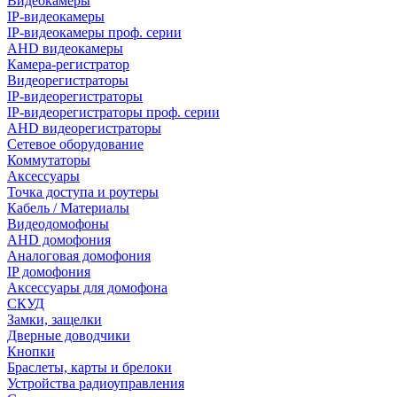
Видеокамеры
IP-видеокамеры
IP-видеокамеры проф. серии
AHD видеокамеры
Камера-регистратор
Видеорегистраторы
IP-видеорегистраторы
IP-видеорегистраторы проф. серии
AHD видеорегистраторы
Сетевое оборудование
Коммутаторы
Аксессуары
Точка доступа и роутеры
Кабель / Материалы
Видеодомофоны
AHD домофония
Аналоговая домофония
IP домофония
Аксессуары для домофона
СКУД
Замки, защелки
Дверные доводчики
Кнопки
Браслеты, карты и брелоки
Устройства радиоуправления