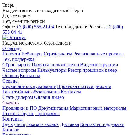
Тверь
Вы действительно находитесь в Тверь?
Да, все верно
Нет, сменить регион
Офис:
+7 (800) 555-21-04
Тех.поддержка: Россия -
+7 (800)
555-04-41
Надежные системы безопасности
О бренде
Новости
Вебинары
Сертификаты
Реализованные проекты
Тех. поддержка
Сброс пароля
Памятка пользователю
Видеоинструкции
Частые вопросы
Калькуляторы
Реестр прошивок камер
Optimus
Контакты
Сервис
Сервисное обслуживание
Проверка статуса ремонта
Гарантийные обязательства
Контакты
Стать дилером
Онлайн-видео
Скачать
Прошивки и ПО
Документация
Маркетинговые материалы
Центр загрузок
Программы
Контакты
Где купить
Заказать звонок
Доставка
Контакты поддержки
Каталог