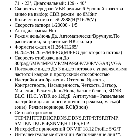
71 ~ 23°, Диагональный: 129 ~ 40°
Скорость передачи
VBR режим: 6 Уровней качества
видео на выбор; CBR режим: до 8Мбит
Количество пикселей
2888(H)*1628(V)
Скорость затвора
1/20000 - 1/5
Автодиафрагма
Нет
Режим день/ночь
Да, Автоматически/Вручную/По
расписанию, встроенный ИК-фильтр
Форматы сжатия
Н.264/H.265/
Н.264+/H.265+/MJPEG(MJPEG для второго потока)
Скорость отображения
До
30fps@5MP/4MP/3MP/2MP/960P/720P/VGA/QVGA
Потоковое видео
До 3 видео потоков с управляемыми
частотой кадров и пропускной способностью
Настройки изображения
Оттенок, Яркость,
Контрастность, Насыщенность, Четкость, Затвор,
Усиление, Режим День/Ночь, Баланс белого, 3DNR,
BLC, HLC, WDR до 120дБ, Антитуман– Раздельные
настройки для девного и ночного режима, маска(4
зоны), Режим коридора, ROI(8 зон)
Сетевой протокол
TCP/IP,HTTP,DHCP,DNS,DDNS,RTP/RTSP,RTMP,
SMTP,NTP,UPnP,SNMP,HTTPS,FTP
Интерфейс приложений
ONVIF 18.12 Profile S/G/T
Интеллектуальные функции
Распознавание лиц**,