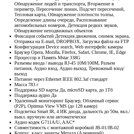
Обнаружение людей и транспорта, Вторжение в
периметр, Пересечение линии, Подсчет пересечений,
Тепловая карта, Обнаружение плотности толпы,
Определение длины очереди, Распознавание
автомобильных номеров, Детекция редких звуков,
Обнаружение неподвижных объектов
Фиксация событий
Детекция движения, снимок экрана,
Отправка на E-mail, DROPBOX, Загрузка файла на FTP
Конфигурация
Device search, Web интерфейс камеры
Браузер
Opera, Mozilla, Firefox, Safari, Chrome, IE, Edge
Процессор и Память
Mstar 338G
Разъемы ввода / вывода
RJ-45 10M/100M, Разъем
питания, Аудио вход, Аудио выход, Тревожный вход/
выход
Питание через Ethernet
IEEE 802.3af стандарт
Масса
783 г
Поддержка SD карты
Да, microSD карта, до 1Тб
Поддержка аудио
Да
Удаленный мониторинг
Браузер, Облачный сервис
(P2P), Optimus View VMS (до 128 камер)
Подсветка
Smart IR, 4 ИК диода, дальность до 50м, вкл./
выкл. вручную или автоматически
Аудио кодек
G711A/U, AAC*
Совместимость с монтажной коробкой
JB-01/JB-02
Корпус, класс защиты
Металл (Алюминий),