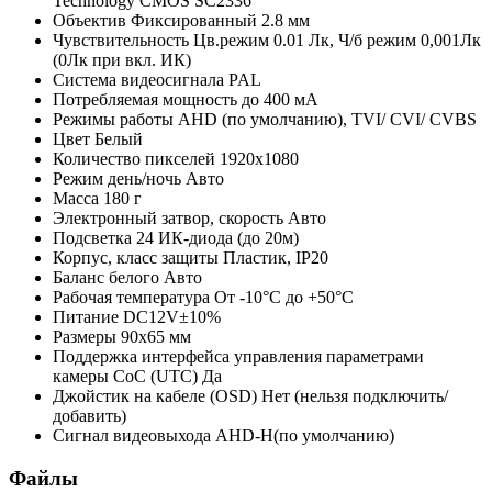
Technology CMOS SC2336
Объектив
Фиксированный 2.8 мм
Чувствительность
Цв.режим 0.01 Лк, Ч/б режим 0,001Лк
(0Лк при вкл. ИК)
Система видеосигнала
PAL
Потребляемая мощность
до 400 мА
Режимы работы
AHD (по умолчанию), TVI/ CVI/ CVBS
Цвет
Белый
Количество пикселей
1920x1080
Режим день/ночь
Авто
Масса
180 г
Электронный затвор, скорость
Авто
Подсветка
24 ИК-диода (до 20м)
Корпус, класс защиты
Пластик, IP20
Баланс белого
Авто
Рабочая температура
От -10°С до +50°С
Питание
DC12V±10%
Размеры
90x65 мм
Поддержка интерфейса управления параметрами
камеры CoC (UTC)
Да
Джойстик на кабеле (OSD)
Нет (нельзя подключить/
добавить)
Сигнал видеовыхода
AHD-H(по умолчанию)
Файлы