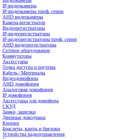
Видеокамеры
IP-видеокамеры
IP-видеокамеры проф. серии
AHD видеокамеры
Камера-регистратор
Видеорегистраторы
IP-видеорегистраторы
IP-видеорегистраторы проф. серии
AHD видеорегистраторы
Сетевое оборудование
Коммутаторы
Аксессуары
Точка доступа и роутеры
Кабель / Материалы
Видеодомофоны
AHD домофония
Аналоговая домофония
IP домофония
Аксессуары для домофона
СКУД
Замки, защелки
Дверные доводчики
Кнопки
Браслеты, карты и брелоки
Устройства радиоуправления