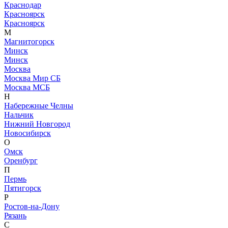
Краснодар
Красноярск
Красноярск
М
Магнитогорск
Минск
Минск
Москва
Москва Мир СБ
Москва МСБ
Н
Набережные Челны
Нальчик
Нижний Новгород
Новосибирск
О
Омск
Оренбург
П
Пермь
Пятигорск
Р
Ростов-на-Дону
Рязань
С