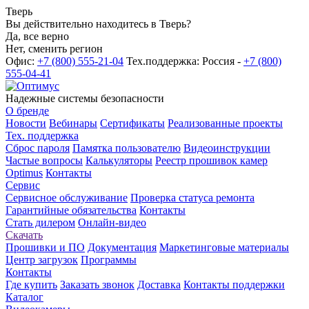
Тверь
Вы действительно находитесь в Тверь?
Да, все верно
Нет, сменить регион
Офис:
+7 (800) 555-21-04
Тех.поддержка: Россия -
+7 (800)
555-04-41
Надежные системы безопасности
О бренде
Новости
Вебинары
Сертификаты
Реализованные проекты
Тех. поддержка
Сброс пароля
Памятка пользователю
Видеоинструкции
Частые вопросы
Калькуляторы
Реестр прошивок камер
Optimus
Контакты
Сервис
Сервисное обслуживание
Проверка статуса ремонта
Гарантийные обязательства
Контакты
Стать дилером
Онлайн-видео
Скачать
Прошивки и ПО
Документация
Маркетинговые материалы
Центр загрузок
Программы
Контакты
Где купить
Заказать звонок
Доставка
Контакты поддержки
Каталог