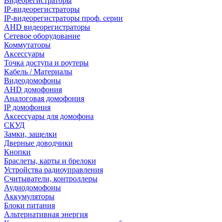
Видеорегистраторы
IP-видеорегистраторы
IP-видеорегистраторы проф. серии
AHD видеорегистраторы
Сетевое оборудование
Коммутаторы
Аксессуары
Точка доступа и роутеры
Кабель / Материалы
Видеодомофоны
AHD домофония
Аналоговая домофония
IP домофония
Аксессуары для домофона
СКУД
Замки, защелки
Дверные доводчики
Кнопки
Браслеты, карты и брелоки
Устройства радиоуправления
Считыватели, контроллеры
Аудиодомофоны
Аккумуляторы
Блоки питания
Альтернативная энергия