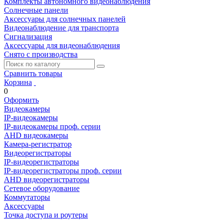
Комплекты автономного видеонаблюдения
Солнечные панели
Аксессуары для солнечных панелей
Видеонаблюдение для транспорта
Сигнализация
Аксессуары для видеонаблюдения
Снято с производства
Сравнить товары
Корзина
0
Оформить
Видеокамеры
IP-видеокамеры
IP-видеокамеры проф. серии
AHD видеокамеры
Камера-регистратор
Видеорегистраторы
IP-видеорегистраторы
IP-видеорегистраторы проф. серии
AHD видеорегистраторы
Сетевое оборудование
Коммутаторы
Аксессуары
Точка доступа и роутеры