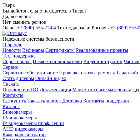
Тверь
Вы действительно находитесь в Тверь?
Да, все верно
Нет, сменить регион
Офис:
+7 (800) 555-21-04
Тех.поддержка: Россия -
+7 (800) 555-
Надежные системы безопасности
О бренде
Новости
Вебинары
Сертификаты
Реализованные проекты
Тех. поддержка
Сброс пароля
Памятка пользователю
Видеоинструкции
Частые
Сервис
Сервисное обслуживание
Проверка статуса ремонта
Гарантийн
Стать дилером
Онлайн-видео
Скачать
Прошивки и ПО
Документация
Маркетинговые материалы
Цен
Контакты
Где купить
Заказать звонок
Доставка
Контакты поддержки
Каталог
Видеокамеры
IP-видеокамеры
IP-видеокамеры проф. серии
AHD видеокамеры
Камера-регистратор