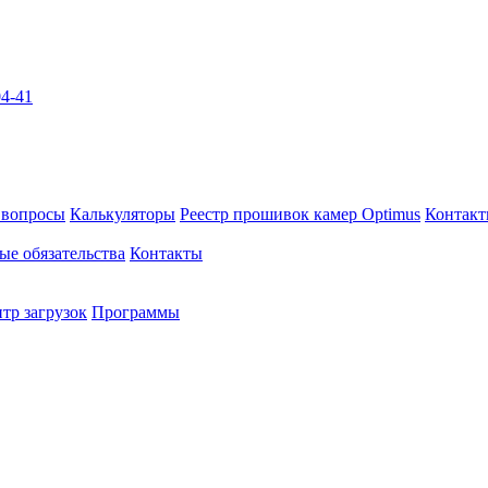
04-41
 вопросы
Калькуляторы
Реестр прошивок камер Optimus
Контак
ые обязательства
Контакты
тр загрузок
Программы