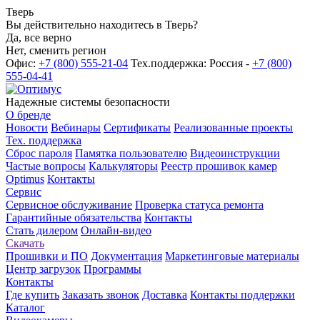
Тверь
Вы действительно находитесь в Тверь?
Да, все верно
Нет, сменить регион
Офис:
+7 (800) 555-21-04
Тех.поддержка: Россия -
+7 (800)
555-04-41
Надежные системы безопасности
О бренде
Новости
Вебинары
Сертификаты
Реализованные проекты
Тех. поддержка
Сброс пароля
Памятка пользователю
Видеоинструкции
Частые вопросы
Калькуляторы
Реестр прошивок камер
Optimus
Контакты
Сервис
Сервисное обслуживание
Проверка статуса ремонта
Гарантийные обязательства
Контакты
Стать дилером
Онлайн-видео
Скачать
Прошивки и ПО
Документация
Маркетинговые материалы
Центр загрузок
Программы
Контакты
Где купить
Заказать звонок
Доставка
Контакты поддержки
Каталог