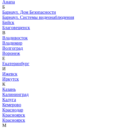
Анапа
Б
Барнаул. Дом Безопасности
Барнаул. Системы видеонаблюдения
Бийск
Благовещенск
В
Владивосток
Владимир
Волгоград
Воронеж
Е
Екатеринбург
И
Ижевск
Иркутск
К
Казань
Калининград
Калуга
Кемерово
Краснодар
Красноярск
Красноярск
М