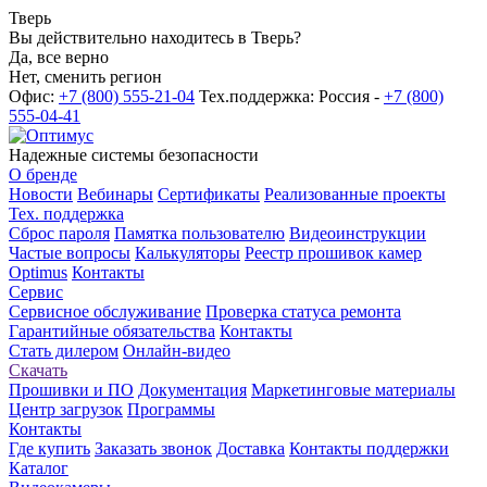
Тверь
Вы действительно находитесь в Тверь?
Да, все верно
Нет, сменить регион
Офис:
+7 (800) 555-21-04
Тех.поддержка: Россия -
+7 (800)
555-04-41
Надежные системы безопасности
О бренде
Новости
Вебинары
Сертификаты
Реализованные проекты
Тех. поддержка
Сброс пароля
Памятка пользователю
Видеоинструкции
Частые вопросы
Калькуляторы
Реестр прошивок камер
Optimus
Контакты
Сервис
Сервисное обслуживание
Проверка статуса ремонта
Гарантийные обязательства
Контакты
Стать дилером
Онлайн-видео
Скачать
Прошивки и ПО
Документация
Маркетинговые материалы
Центр загрузок
Программы
Контакты
Где купить
Заказать звонок
Доставка
Контакты поддержки
Каталог