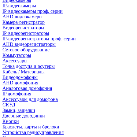
Видеокамеры
IP-видеокамеры
IP-видеокамеры проф. серии
AHD видеокамеры
Камера-регистратор
Видеорегистраторы
IP-видеорегистраторы
IP-видеорегистраторы проф. серии
AHD видеорегистраторы
Сетевое оборудование
Коммутаторы
Аксессуары
Точка доступа и роутеры
Кабель / Материалы
Видеодомофоны
AHD домофония
Аналоговая домофония
IP домофония
Аксессуары для домофона
СКУД
Замки, защелки
Дверные доводчики
Кнопки
Браслеты, карты и брелоки
Устройства радиоуправления