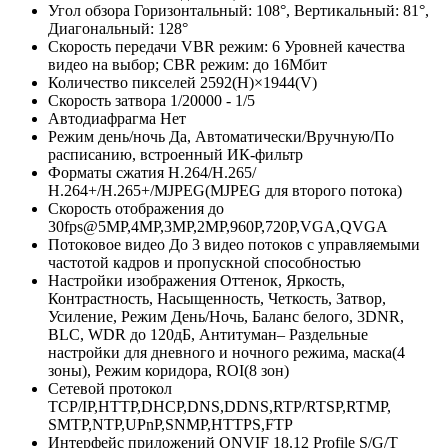
Угол обзора
Горизонтальный: 108°, Вертикальный: 81°,
Диагональный: 128°
Скорость передачи
VBR режим: 6 Уровней качества
видео на выбор; CBR режим: до 16Мбит
Количество пикселей
2592(H)×1944(V)
Скорость затвора
1/20000 - 1/5
Автодиафрагма
Нет
Режим день/ночь
Да, Автоматически/Вручную/По
расписанию, встроенный ИК-фильтр
Форматы сжатия
Н.264/H.265/
Н.264+/H.265+/MJPEG(MJPEG для второго потока)
Скорость отображения
до
30fps@5MP,4MP,3MP,2MP,960P,720P,VGA,QVGA
Потоковое видео
До 3 видео потоков с управляемыми
частотой кадров и пропускной способностью
Настройки изображения
Оттенок, Яркость,
Контрастность, Насыщенность, Четкость, Затвор,
Усиление, Режим День/Ночь, Баланс белого, 3DNR,
BLC, WDR до 120дБ, Антитуман– Раздельные
настройки для дневного и ночного режима, маска(4
зоны), Режим коридора, ROI(8 зон)
Сетевой протокол
TCP/IP,HTTP,DHCP,DNS,DDNS,RTP/RTSP,RTMP,
SMTP,NTP,UPnP,SNMP,HTTPS,FTP
Интерфейс приложений
ONVIF 18.12 Profile S/G/T