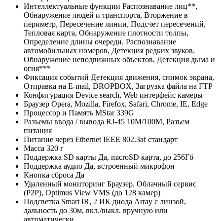
Интеллектуальные функции
Распознавание лиц**,
Обнаружение людей и транспорта, Вторжение в
периметр, Пересечение линии, Подсчет пересечений,
Тепловая карта, Обнаружение плотности толпы,
Определение длины очереди, Распознавание
автомобильных номеров, Детекция редких звуков,
Обнаружение неподвижных объектов, Детекция дыма и
огня***
Фиксация событий
Детекция движения, снимок экрана,
Отправка на E-mail, DROPBOX, Загрузка файла на FTP
Конфигурация
Device search, Web интерфейс камеры
Браузер
Opera, Mozilla, Firefox, Safari, Chrome, IE, Edge
Процессор и Память
MStar 339G
Разъемы ввода / вывода
RJ-45 10M/100M, Разъем
питания
Питание через Ethernet
IEEE 802.3af стандарт
Масса
320 г
Поддержка SD карты
Да, microSD карта, до 256Гб
Поддержка аудио
Да, встроенный микрофон
Кнопка сброса
Да
Удаленный мониторинг
Браузер, Облачный сервис
(P2P), Optimus View VMS (до 128 камер)
Подсветка
Smart IR, 2 ИК диода Array с линзой,
дальность до 30м, вкл./выкл. вручную или
автоматически