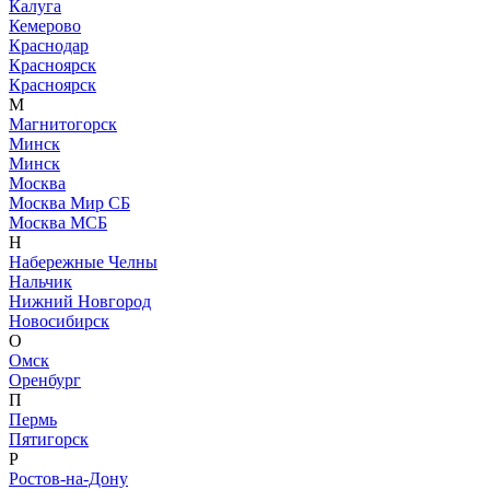
Калуга
Кемерово
Краснодар
Красноярск
Красноярск
М
Магнитогорск
Минск
Минск
Москва
Москва Мир СБ
Москва МСБ
Н
Набережные Челны
Нальчик
Нижний Новгород
Новосибирск
О
Омск
Оренбург
П
Пермь
Пятигорск
Р
Ростов-на-Дону