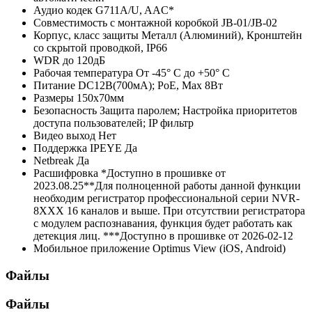
Аудио кодек
G711A/U, AAC*
Совместимость с монтажной коробкой
JB-01/JB-02
Корпус, класс защиты
Металл (Алюминий), Кронштейн
со скрытой проводкой, IР66
WDR
до 120дБ
Рабочая температура
От -45° С до +50° С
Питание
DC12В(700мА); РоЕ, Мах 8Вт
Размеры
150х70мм
Безопасность
Защита паролем; Настройка приоритетов
доступа пользователей; IP фильтр
Видео выход
Нет
Поддержка IPEYE
Да
Netbreak
Да
Расшифровка
*Доступно в прошивке от
2023.08.25**Для полноценной работы данной функции
необходим регистратор профессиональной серии NVR-
8XXX 16 каналов и выше. При отсутствии регистратора
с модулем распознавания, функция будет работать как
детекция лиц. ***Доступно в прошивке от 2026-02-12
Мобильное приложение
Optimus View (iOS, Android)
Файлы
Файлы