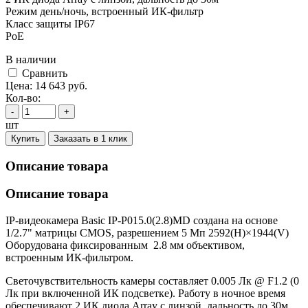
Режим день/ночь, встроенный ИК-фильтр
Класс защиты IР67
PoE
В наличии
Cравнить
Цена:
14 643
руб.
Кол-во:
-
+
шт
Купить
Заказать в 1 клик
Описание товара
Описание товара
IP-видеокамера Basic IP-P015.0(2.8)MD создана на основе
1/2.7" матрицы CMOS, разрешением 5 Мп 2592(H)×1944(V)
Оборудована фиксированным 2.8 мм объективом,
встроенным ИК-фильтром.
Светочувствительность камеры составляет 0.005 Лк @ F1.2 (0
Лк при включенной ИК подсветке). Работу в ночное время
обеспечивают 2 ИК диода Array с линзой, дальность до 30м,