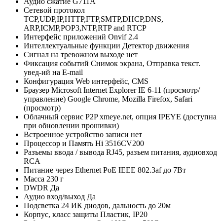
Аудио сжатие
G711A
Сетевой протокол
TCP,UDP,IP,HTTP,FTP,SMTP,DHCP,DNS,
ARP,ICMP,POP3,NTP,RTP and RTCP
Интерфейс приложений
Onvif 2.4
Интеллектуальные функции
Детектор движения
Сигнал на тревожном выходе
нет
Фиксация событий
Снимок экрана, Отправка текст.
увед-ий на E-mail
Конфигурация
Web интерфейс, CMS
Браузер
Microsoft Internet Explorer IE 6-11 (просмотр/
управление) Google Chrome, Mozilla Firefox, Safari
(просмотр)
Облачный сервис P2P
xmeye.net, опция IPEYE (доступна
при обновлении прошивки)
Встроенное устройство записи
нет
Процессор и Память
Hi 3516CV200
Разъемы ввода / вывода
RJ45, разъем питания, аудиовход
RCA
Питание через Ethernet
PoE IEEE 802.3af до 7Вт
Масса
230 г
DWDR
Да
Аудио вход/выход
Да
Подсветка
24 ИК диодов, дальность до 20м
Корпус, класс защиты
Пластик, IP20