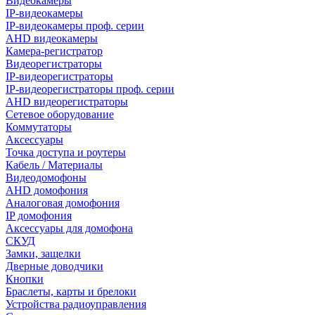
Видеокамеры
IP-видеокамеры
IP-видеокамеры проф. серии
AHD видеокамеры
Камера-регистратор
Видеорегистраторы
IP-видеорегистраторы
IP-видеорегистраторы проф. серии
AHD видеорегистраторы
Сетевое оборудование
Коммутаторы
Аксессуары
Точка доступа и роутеры
Кабель / Материалы
Видеодомофоны
AHD домофония
Аналоговая домофония
IP домофония
Аксессуары для домофона
СКУД
Замки, защелки
Дверные доводчики
Кнопки
Браслеты, карты и брелоки
Устройства радиоуправления