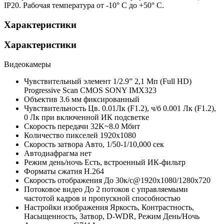
IP20. Рабочая температура от -10° С до +50° С.
Характеристики
Характеристики
Видеокамеры
Чувствительный элемент
1/2.9” 2,1 Мп (Full HD)
Progressive Scan CMOS SONY IMX323
Объектив
3.6 мм фиксированный
Чувствительность
Цв. 0.01Лк (F1.2), ч/б 0.001 Лк (F1.2),
0 Лк при включенной ИК подсветке
Скорость передачи
32K~8.0 Мбит
Количество пикселей
1920х1080
Скорость затвора
Авто, 1/50-1/10,000 сек
Автодиафрагма
нет
Режим день/ночь
Есть, встроенный ИК-фильтр
Форматы сжатия
H.264
Скорость отображения
До 30к/с@1920х1080/1280х720
Потоковое видео
До 2 потоков с управляемыми
частотой кадров и пропускной способностью
Настройки изображения
Яркость, Контрастность,
Насыщенность, Затвор, D-WDR, Режим День/Ночь