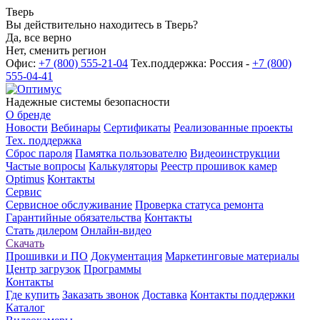
Тверь
Вы действительно находитесь в Тверь?
Да, все верно
Нет, сменить регион
Офис:
+7 (800) 555-21-04
Тех.поддержка: Россия -
+7 (800)
555-04-41
Надежные системы безопасности
О бренде
Новости
Вебинары
Сертификаты
Реализованные проекты
Тех. поддержка
Сброс пароля
Памятка пользователю
Видеоинструкции
Частые вопросы
Калькуляторы
Реестр прошивок камер
Optimus
Контакты
Сервис
Сервисное обслуживание
Проверка статуса ремонта
Гарантийные обязательства
Контакты
Стать дилером
Онлайн-видео
Скачать
Прошивки и ПО
Документация
Маркетинговые материалы
Центр загрузок
Программы
Контакты
Где купить
Заказать звонок
Доставка
Контакты поддержки
Каталог