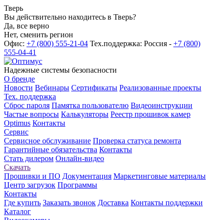
Тверь
Вы действительно находитесь в Тверь?
Да, все верно
Нет, сменить регион
Офис:
+7 (800) 555-21-04
Тех.поддержка: Россия -
+7 (800)
555-04-41
Надежные системы безопасности
О бренде
Новости
Вебинары
Сертификаты
Реализованные проекты
Тех. поддержка
Сброс пароля
Памятка пользователю
Видеоинструкции
Частые вопросы
Калькуляторы
Реестр прошивок камер
Optimus
Контакты
Сервис
Сервисное обслуживание
Проверка статуса ремонта
Гарантийные обязательства
Контакты
Стать дилером
Онлайн-видео
Скачать
Прошивки и ПО
Документация
Маркетинговые материалы
Центр загрузок
Программы
Контакты
Где купить
Заказать звонок
Доставка
Контакты поддержки
Каталог