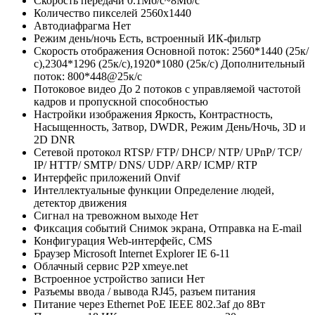
Скорость передачи
0.1Мб/с~8Мб/с
Количество пикселей
2560x1440
Автодиафрагма
Нет
Режим день/ночь
Есть, встроенный ИК-фильтр
Скорость отображения
Основной поток: 2560*1440 (25к/
с),2304*1296 (25к/с),1920*1080 (25к/с) Дополнительный
поток: 800*448@25к/с
Потоковое видео
До 2 потоков с управляемой частотой
кадров и пропускной способностью
Настройки изображения
Яркость, Контрастность,
Насыщенность, Затвор, DWDR, Режим День/Ночь, 3D и
2D DNR
Сетевой протокол
RTSP/ FTP/ DHCP/ NTP/ UPnP/ TCP/
IP/ HTTP/ SMTP/ DNS/ UDP/ ARP/ ICMP/ RTP
Интерфейс приложений
Onvif
Интеллектуальные функции
Определение людей,
детектор движения
Сигнал на тревожном выходе
Нет
Фиксация событий
Cнимок экрана, Отправка на E-mail
Конфигурация
Web-интерфейс, CMS
Браузер
Microsoft Internet Explorer IE 6-11
Облачный сервис P2P
xmeye.net
Встроенное устройство записи
Нет
Разъемы ввода / вывода
RJ45, разъем питания
Питание через Ethernet
PoE IEEE 802.3af до 8Вт