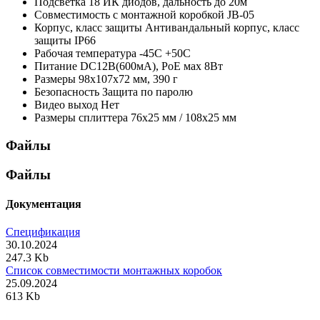
Подсветка
18 ИК диодов, дальность до 20м
Совместимость с монтажной коробкой
JB-05
Корпус, класс защиты
Антивандальный корпус, класс
защиты IР66
Рабочая температура
-45С +50С
Питание
DC12В(600мА), PoE мах 8Вт
Размеры
98х107х72 мм, 390 г
Безопасность
Защита по паролю
Видео выход
Нет
Размеры сплиттера
76х25 мм / 108х25 мм
Файлы
Файлы
Документация
Спецификация
30.10.2024
247.3 Kb
Список совместимости монтажных коробок
25.09.2024
613 Kb