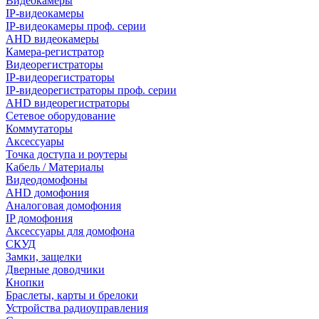
Видеокамеры
IP-видеокамеры
IP-видеокамеры проф. серии
AHD видеокамеры
Камера-регистратор
Видеорегистраторы
IP-видеорегистраторы
IP-видеорегистраторы проф. серии
AHD видеорегистраторы
Сетевое оборудование
Коммутаторы
Аксессуары
Точка доступа и роутеры
Кабель / Материалы
Видеодомофоны
AHD домофония
Аналоговая домофония
IP домофония
Аксессуары для домофона
СКУД
Замки, защелки
Дверные доводчики
Кнопки
Браслеты, карты и брелоки
Устройства радиоуправления