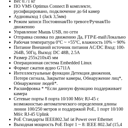
Вес
0.71 кг
ПО VMS
Optimus Connect В комплекте,
русифицировано, подключение до 64 камер
Аудиовыход
1 (Jack 3,5мм)
Режим записи
Постоянная/По тревоге/Ручная/По
движению
Управление
Мышь USB, по сети
Отправка снимка по движению
Да, FTP\E-mail\Локально
Рабочая температура
0°С ~ +55°С, влажность 10% ~ 90%
Питание
Внешний источник питания AC/DC Вход: 100-
264В, 50Гц, Выход: DC 48В, 2.5A
Размер
255х210х45 мм
Операционная система
Embedded Linux
Формат сжатия аудио
G711A
Интеллектуальные функции
Детекция движения,
Потеря сигнала, Закрытие камеры, Обнаружение лиц*,
Обнаружение людей*.
Расшифровка *
*Если данную функцию поддерживает
камера
Сетевые порты
8 порта 10/100 Мб/с RJ-45 с
возможностью автоматического определения длины
линии 100/250 метров и поддержкой PoE, 1 порт 10/100
Мб/с RJ-45 Uplink
PoE Стандарты
IEEE802.3af /at Power over Ethernet
Выходная мощность PoE
Порт 1 ~ 8: IEEE 802.3af (15,4