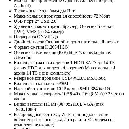
Мобильное приложение
Optimus Connect Pro (iOS,
Android)
Тревожные входы/выходы
Нет
Максимальная пропускная способность
72 Мбит
USB порт
2* USB 2.0
Удаленный мониторинг
Браузер, Облачный сервис
(P2P), VMS (до 64 камер)
Поддержка ONVIF
Да
Двойной поток
Основной и дополнительный потоки
Формат сжатия
H.265/H.264
Облачная технология (P2P)
https://connect.optimus-
cctv.com/
Количество жестких дисков
1 HDD SATA до 14 ТБ
(серия HDD для видеонаблюдения) Максимальный
архив 14 ТБ (не в комплекте)
Резервное копирование
USB/WEB/CMS/Cloud
Количество каналов
10*8МП
Настройка записи
до 10 IP камер 8МП 3840х2160
Максимальная скорость
10*3840х2160 (8Мп)@ 25к/с на
канал
Видео выходы
HDMI (3840х2160), VGA (max
1920х1080)
Беспроводные сети
3G, Wi-Fi при подключении
внешнего сетевого usb-адаптера или 3G-модема (в
комплект не входит).