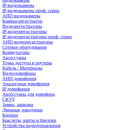
Видеокамеры
IP-видеокамеры
IP-видеокамеры проф. серии
AHD видеокамеры
Камера-регистратор
Видеорегистраторы
IP-видеорегистраторы
IP-видеорегистраторы проф. серии
AHD видеорегистраторы
Сетевое оборудование
Коммутаторы
Аксессуары
Точка доступа и роутеры
Кабель / Материалы
Видеодомофоны
AHD домофония
Аналоговая домофония
IP домофония
Аксессуары для домофона
СКУД
Замки, защелки
Дверные доводчики
Кнопки
Браслеты, карты и брелоки
Устройства радиоуправления