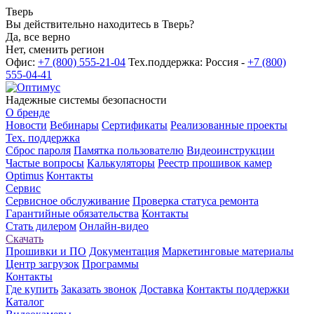
Тверь
Вы действительно находитесь в Тверь?
Да, все верно
Нет, сменить регион
Офис:
+7 (800) 555-21-04
Тех.поддержка: Россия -
+7 (800)
555-04-41
Надежные системы безопасности
О бренде
Новости
Вебинары
Сертификаты
Реализованные проекты
Тех. поддержка
Сброс пароля
Памятка пользователю
Видеоинструкции
Частые вопросы
Калькуляторы
Реестр прошивок камер
Optimus
Контакты
Сервис
Сервисное обслуживание
Проверка статуса ремонта
Гарантийные обязательства
Контакты
Стать дилером
Онлайн-видео
Скачать
Прошивки и ПО
Документация
Маркетинговые материалы
Центр загрузок
Программы
Контакты
Где купить
Заказать звонок
Доставка
Контакты поддержки
Каталог