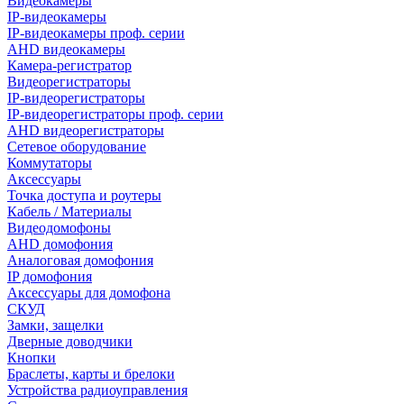
Видеокамеры
IP-видеокамеры
IP-видеокамеры проф. серии
AHD видеокамеры
Камера-регистратор
Видеорегистраторы
IP-видеорегистраторы
IP-видеорегистраторы проф. серии
AHD видеорегистраторы
Сетевое оборудование
Коммутаторы
Аксессуары
Точка доступа и роутеры
Кабель / Материалы
Видеодомофоны
AHD домофония
Аналоговая домофония
IP домофония
Аксессуары для домофона
СКУД
Замки, защелки
Дверные доводчики
Кнопки
Браслеты, карты и брелоки
Устройства радиоуправления