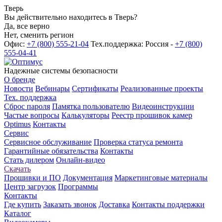
Тверь
Вы действительно находитесь в Тверь?
Да, все верно
Нет, сменить регион
Офис:
+7 (800) 555-21-04
Тех.поддержка: Россия -
+7 (800)
555-04-41
Надежные системы безопасности
О бренде
Новости
Вебинары
Сертификаты
Реализованные проекты
Тех. поддержка
Сброс пароля
Памятка пользователю
Видеоинструкции
Частые вопросы
Калькуляторы
Реестр прошивок камер
Optimus
Контакты
Сервис
Сервисное обслуживание
Проверка статуса ремонта
Гарантийные обязательства
Контакты
Стать дилером
Онлайн-видео
Скачать
Прошивки и ПО
Документация
Маркетинговые материалы
Центр загрузок
Программы
Контакты
Где купить
Заказать звонок
Доставка
Контакты поддержки
Каталог