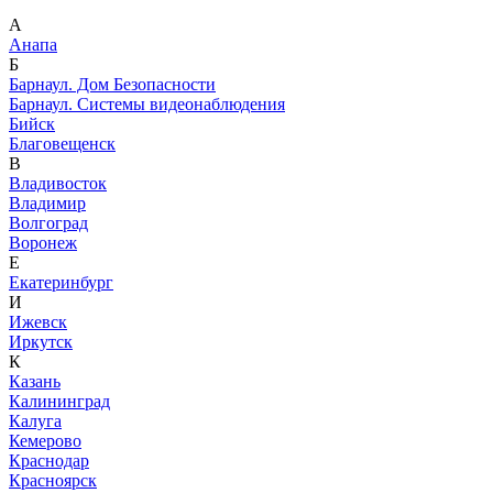
А
Анапа
Б
Барнаул. Дом Безопасности
Барнаул. Системы видеонаблюдения
Бийск
Благовещенск
В
Владивосток
Владимир
Волгоград
Воронеж
Е
Екатеринбург
И
Ижевск
Иркутск
К
Казань
Калининград
Калуга
Кемерово
Краснодар
Красноярск