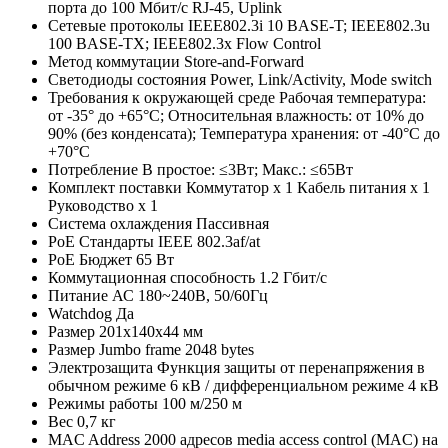
порта до 100 Мбит/с RJ-45, Uplink
Сетевые протоколы
IEEE802.3i 10 BASE-T; IEEE802.3u
100 BASE-TX; IEEE802.3x Flow Control
Метод коммутации
Store-and-Forward
Светодиоды состояния
Power, Link/Activity, Mode switch
Требования к окружающей среде
Рабочая температура:
от -35° до +65°C; Относительная влажность: от 10% до
90% (без конденсата); Температура хранения: от -40°C до
+70°C
Потребление
В простое: ≤3Вт; Макс.: ≤65Вт
Комплект поставки
Коммутатор х 1 Кабель питания х 1
Руководство х 1
Система охлаждения
Пассивная
PoE Стандарты
IEEE 802.3af/at
PoE Бюджет
65 Вт
Коммутационная способность
1.2 Гбит/с
Питание
АС 180~240В, 50/60Гц
Watchdog
Да
Размер
201x140x44 мм
Размер Jumbo frame
2048 bytes
Электрозащита
Функция защиты от перенапряжения в
обычном режиме 6 кВ / дифференциальном режиме 4 кВ
Режимы работы
100 м/250 м
Вес
0,7 кг
MAC Address
2000 адресов media access control (MAC) на