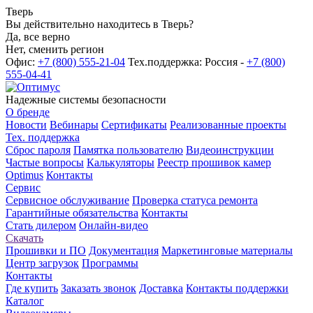
Тверь
Вы действительно находитесь в Тверь?
Да, все верно
Нет, сменить регион
Офис:
+7 (800) 555-21-04
Тех.поддержка: Россия -
+7 (800)
555-04-41
Надежные системы безопасности
О бренде
Новости
Вебинары
Сертификаты
Реализованные проекты
Тех. поддержка
Сброс пароля
Памятка пользователю
Видеоинструкции
Частые вопросы
Калькуляторы
Реестр прошивок камер
Optimus
Контакты
Сервис
Сервисное обслуживание
Проверка статуса ремонта
Гарантийные обязательства
Контакты
Стать дилером
Онлайн-видео
Скачать
Прошивки и ПО
Документация
Маркетинговые материалы
Центр загрузок
Программы
Контакты
Где купить
Заказать звонок
Доставка
Контакты поддержки
Каталог