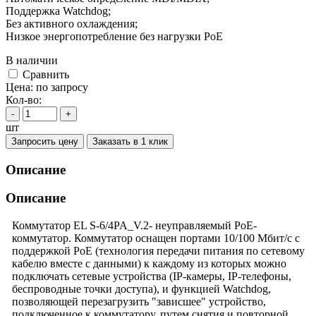
Поддержка Watchdog;
Без активного охлаждения;
Низкое энергопотребление без нагрузки PoE
В наличии
Cравнить
Цена:
по запросу
Кол-во:
-
+
шт
Запросить цену
Заказать в 1 клик
Описание
Описание
Коммутатор EL S-6/4PA_V.2- неуправляемый PoE-
коммутатор. Коммутатор оснащен портами 10/100 Мбит/с с
поддержкой PoE (технология передачи питания по сетевому
кабелю вместе с данными) к каждому из которых можно
подключать сетевые устройства (IP-камеры, IP-телефоны,
беспроводные точки доступа), и функцией Watchdog,
позволяющей перезагрузить "зависшее" устройство,
подключенное к коммутатору, путем снятия и повторной