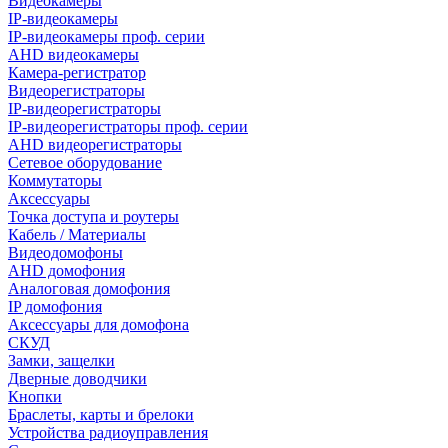
Видеокамеры
IP-видеокамеры
IP-видеокамеры проф. серии
AHD видеокамеры
Камера-регистратор
Видеорегистраторы
IP-видеорегистраторы
IP-видеорегистраторы проф. серии
AHD видеорегистраторы
Сетевое оборудование
Коммутаторы
Аксессуары
Точка доступа и роутеры
Кабель / Материалы
Видеодомофоны
AHD домофония
Аналоговая домофония
IP домофония
Аксессуары для домофона
СКУД
Замки, защелки
Дверные доводчики
Кнопки
Браслеты, карты и брелоки
Устройства радиоуправления