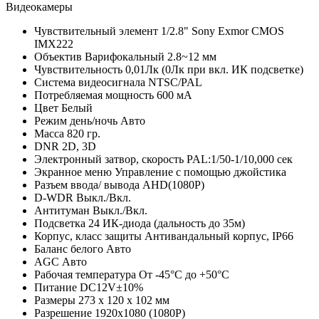
Видеокамеры
Чувствительный элемент
1/2.8" Sony Exmor CMOS
IMX222
Объектив
Варифокальный 2.8~12 мм
Чувствительность
0,01Лк (0Лк при вкл. ИК подсветке)
Система видеосигнала
NTSC/PAL
Потребляемая мощность
600 мА
Цвет
Белый
Режим день/ночь
Авто
Масса
820 гр.
DNR
2D, 3D
Электронный затвор, скорость
PAL:1/50-1/10,000 сек
Экранное меню
Управление с помощью джойстика
Разъем ввода/ вывода
AHD(1080P)
D-WDR
Выкл./Вкл.
Антитуман
Выкл./Вкл.
Подсветка
24 ИК-диода (дальность до 35м)
Корпус, класс защиты
Антивандальный корпус, IP66
Баланс белого
Авто
AGC
Авто
Рабочая температура
От -45°С до +50°С
Питание
DC12V±10%
Размеры
273 х 120 х 102 мм
Разрешение
1920х1080 (1080P)