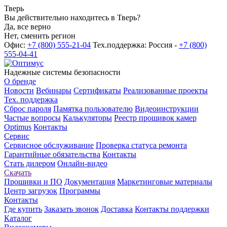
Тверь
Вы действительно находитесь в Тверь?
Да, все верно
Нет, сменить регион
Офис:
+7 (800) 555-21-04
Тех.поддержка: Россия -
+7 (800)
555-04-41
Надежные системы безопасности
О бренде
Новости
Вебинары
Сертификаты
Реализованные проекты
Тех. поддержка
Сброс пароля
Памятка пользователю
Видеоинструкции
Частые вопросы
Калькуляторы
Реестр прошивок камер
Optimus
Контакты
Сервис
Сервисное обслуживание
Проверка статуса ремонта
Гарантийные обязательства
Контакты
Стать дилером
Онлайн-видео
Скачать
Прошивки и ПО
Документация
Маркетинговые материалы
Центр загрузок
Программы
Контакты
Где купить
Заказать звонок
Доставка
Контакты поддержки
Каталог