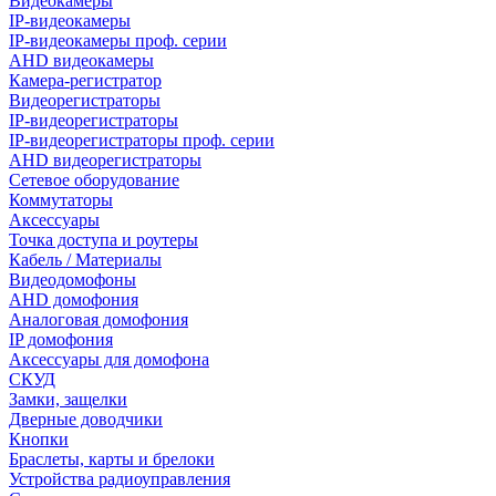
Видеокамеры
IP-видеокамеры
IP-видеокамеры проф. серии
AHD видеокамеры
Камера-регистратор
Видеорегистраторы
IP-видеорегистраторы
IP-видеорегистраторы проф. серии
AHD видеорегистраторы
Сетевое оборудование
Коммутаторы
Аксессуары
Точка доступа и роутеры
Кабель / Материалы
Видеодомофоны
AHD домофония
Аналоговая домофония
IP домофония
Аксессуары для домофона
СКУД
Замки, защелки
Дверные доводчики
Кнопки
Браслеты, карты и брелоки
Устройства радиоуправления