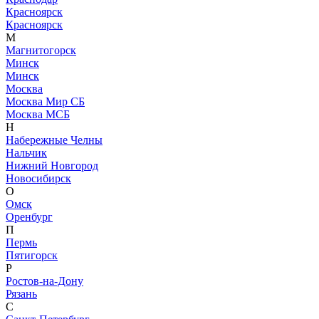
Красноярск
Красноярск
М
Магнитогорск
Минск
Минск
Москва
Москва Мир СБ
Москва МСБ
Н
Набережные Челны
Нальчик
Нижний Новгород
Новосибирск
О
Омск
Оренбург
П
Пермь
Пятигорск
Р
Ростов-на-Дону
Рязань
С