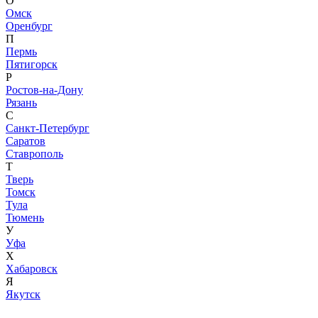
О
Омск
Оренбург
П
Пермь
Пятигорск
Р
Ростов-на-Дону
Рязань
С
Санкт-Петербург
Саратов
Ставрополь
Т
Тверь
Томск
Тула
Тюмень
У
Уфа
Х
Хабаровск
Я
Якутск