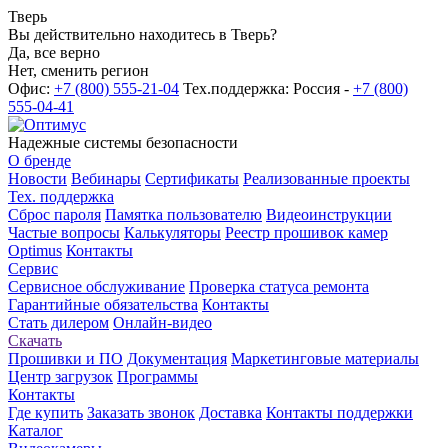
Тверь
Вы действительно находитесь в Тверь?
Да, все верно
Нет, сменить регион
Офис:
+7 (800) 555-21-04
Тех.поддержка: Россия -
+7 (800)
555-04-41
Надежные системы безопасности
О бренде
Новости
Вебинары
Сертификаты
Реализованные проекты
Тех. поддержка
Сброс пароля
Памятка пользователю
Видеоинструкции
Частые вопросы
Калькуляторы
Реестр прошивок камер
Optimus
Контакты
Сервис
Сервисное обслуживание
Проверка статуса ремонта
Гарантийные обязательства
Контакты
Стать дилером
Онлайн-видео
Скачать
Прошивки и ПО
Документация
Маркетинговые материалы
Центр загрузок
Программы
Контакты
Где купить
Заказать звонок
Доставка
Контакты поддержки
Каталог