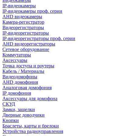
Видеокамеры
IP-видеокамеры
IP-видеокамеры проф. серии
AHD видеокамеры
Камера-регистратор
Видеорегистраторы
IP-видеорегистраторы
IP-видеорегистраторы проф. серии
AHD видеорегистраторы
Сетевое оборудование
Коммутаторы
Аксессуары
Точка доступа и роутеры
Кабель / Материалы
Видеодомофоны
AHD домофония
Аналоговая домофония
IP домофония
Аксессуары для домофона
СКУД
Замки, защелки
Дверные доводчики
Кнопки
Браслеты, карты и брелоки
Устройства радиоуправления