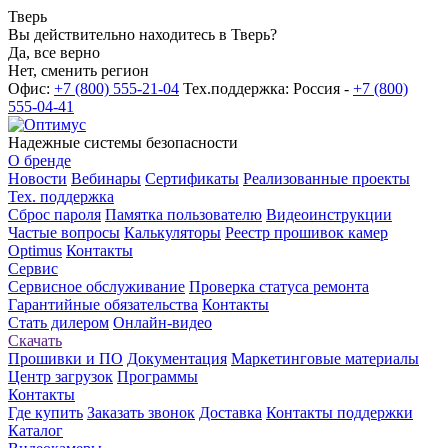
Тверь
Вы действительно находитесь в Тверь?
Да, все верно
Нет, сменить регион
Офис:
+7 (800) 555-21-04
Тех.поддержка: Россия -
+7 (800)
555-04-41
Надежные системы безопасности
О бренде
Новости
Вебинары
Сертификаты
Реализованные проекты
Тех. поддержка
Сброс пароля
Памятка пользователю
Видеоинструкции
Частые вопросы
Калькуляторы
Реестр прошивок камер
Optimus
Контакты
Сервис
Сервисное обслуживание
Проверка статуса ремонта
Гарантийные обязательства
Контакты
Стать дилером
Онлайн-видео
Скачать
Прошивки и ПО
Документация
Маркетинговые материалы
Центр загрузок
Программы
Контакты
Где купить
Заказать звонок
Доставка
Контакты поддержки
Каталог