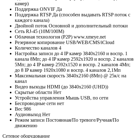
камер)
Поддержка ONVIF
Да
Поддержка RTSP
Да (способен выдавать RTSP поток с
каждого канала)
Двойной поток
Основной и дополнительный потоки
Сеть
RJ-45 (10M/100М)
Облачная технология (P2P)
www.xmeye.net
Резервное копирование
USB/WEB/CMS/iCloud
Количество каналов
4
Настройка записи
до 4 IP камер 3840х2160 и воспр. 1
канала 8Мп; до 4 IP камер 2592х1920 и воспр. 2 каналов
5Мп; до 4 IP камер 2592х1520 и воспр. 2 каналов 4Мп;
до 8 IP камер 1920х1080 и воспр. 4 каналов 2,1Мп
Максимальная скорость
3840х2160 (8Мп) @ 25к/с на
канал
Видео выходы
HDMI (до 3840х2160 (UHD))
Скрытые области
Нет
Устройства управления
Мышь USB, по сети
Беспроводные сети
нет
Вес
986
Аудиовыход
Нет
Режим записи
Постоянная/По тревоге/Ручная/По
движению
Сетевое оборудование