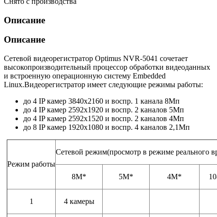
Снято с производства
Описание
Описание
Сетевой видеорегистратор Optimus NVR-5041 сочетает
высокопроизводительный процессор обработки видеоданных
и встроенную операционную систему Embedded
Linux.Видеорегистратор имеет следующие режимы работы:
до 4 IP камер 3840х2160 и воспр. 1 канала 8Мп
до 4 IP камер 2592х1920 и воспр. 2 каналов 5Мп
до 4 IP камер 2592х1520 и воспр. 2 каналов 4Мп
до 8 IP камер 1920х1080 и воспр. 4 каналов 2,1Мп
Сетевой режим(просмотр в режиме реального в
Режим работы
8М*
5М*
4М*
10
1
4 камеры