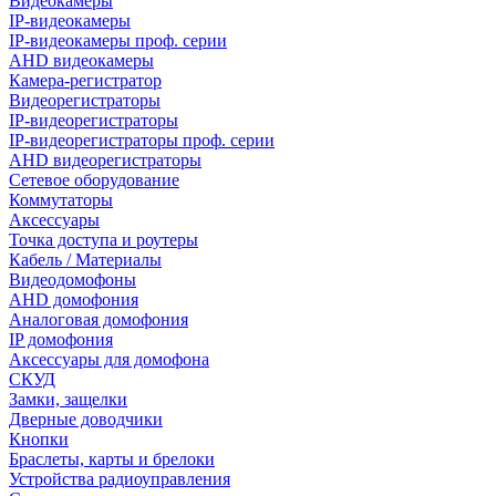
Видеокамеры
IP-видеокамеры
IP-видеокамеры проф. серии
AHD видеокамеры
Камера-регистратор
Видеорегистраторы
IP-видеорегистраторы
IP-видеорегистраторы проф. серии
AHD видеорегистраторы
Сетевое оборудование
Коммутаторы
Аксессуары
Точка доступа и роутеры
Кабель / Материалы
Видеодомофоны
AHD домофония
Аналоговая домофония
IP домофония
Аксессуары для домофона
СКУД
Замки, защелки
Дверные доводчики
Кнопки
Браслеты, карты и брелоки
Устройства радиоуправления