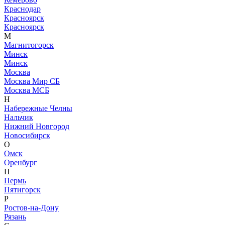
Краснодар
Красноярск
Красноярск
М
Магнитогорск
Минск
Минск
Москва
Москва Мир СБ
Москва МСБ
Н
Набережные Челны
Нальчик
Нижний Новгород
Новосибирск
О
Омск
Оренбург
П
Пермь
Пятигорск
Р
Ростов-на-Дону
Рязань