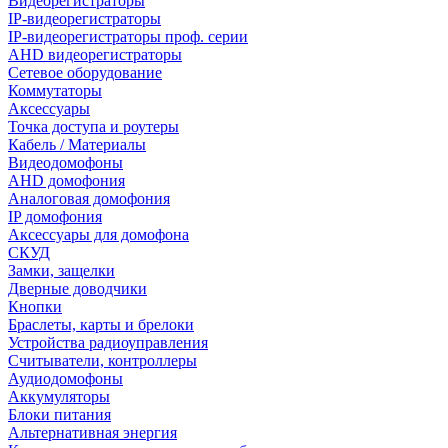
Видеорегистраторы
IP-видеорегистраторы
IP-видеорегистраторы проф. серии
AHD видеорегистраторы
Сетевое оборудование
Коммутаторы
Аксессуары
Точка доступа и роутеры
Кабель / Материалы
Видеодомофоны
AHD домофония
Аналоговая домофония
IP домофония
Аксессуары для домофона
СКУД
Замки, защелки
Дверные доводчики
Кнопки
Браслеты, карты и брелоки
Устройства радиоуправления
Считыватели, контроллеры
Аудиодомофоны
Аккумуляторы
Блоки питания
Альтернативная энергия