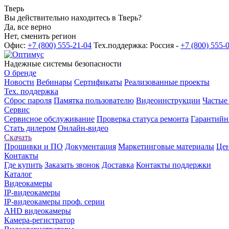
Тверь
Вы действительно находитесь в Тверь?
Да, все верно
Нет, сменить регион
Офис:
+7 (800) 555-21-04
Тех.поддержка: Россия -
+7 (800) 555-
Надежные системы безопасности
О бренде
Новости
Вебинары
Сертификаты
Реализованные проекты
Тех. поддержка
Сброс пароля
Памятка пользователю
Видеоинструкции
Частые
Сервис
Сервисное обслуживание
Проверка статуса ремонта
Гарантийн
Стать дилером
Онлайн-видео
Скачать
Прошивки и ПО
Документация
Маркетинговые материалы
Цен
Контакты
Где купить
Заказать звонок
Доставка
Контакты поддержки
Каталог
Видеокамеры
IP-видеокамеры
IP-видеокамеры проф. серии
AHD видеокамеры
Камера-регистратор