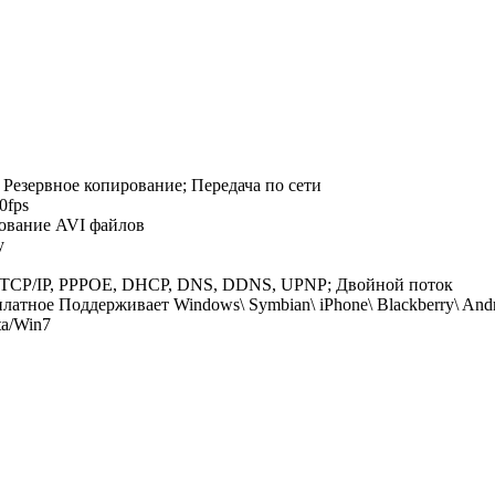
Резервное копирование; Передача по сети
0fps
ование AVI файлов
у
ет TCP/IP, PPPOE, DHCP, DNS, DDNS, UPNP; Двойной поток
атное Поддерживает Windows\ Symbian\ iPhone\ Blackberry\ And
a/Win7