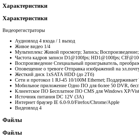
Характеристики
Характеристики
Видеорегистраторы
Аудиовход
4 входа / 1 выход
Живое видео
1/4
Мультиплекс
Живой просмотр; Запись; Воспроизведение; 
Частота кадров записи
D1@100fps; HD1@100fps; CIF@10
Воспроизведение
Специальный проигрыватель, преобраз
Оповещение о тревоге
Отправка изображений на эл.почт
Жесткий диск
1xSATA HDD (до 2Tб)
Сети и протокол
1 RJ-45 10/100M Ethernet; Поддержива
Мобильное приложение
Одно ПО для более 50 DVR, беспл
Клиентское ПО
Бесплатное ПО CMS для Windows XP/Vist
Источник питания
DC 12V (3A)
Интернет браузер
IE 6.0-9.0/Firefox/Chrome/Apple
Видеовход
4
Файлы
Файлы