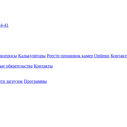
04-41
 вопросы
Калькуляторы
Реестр прошивок камер Optimus
Контак
ые обязательства
Контакты
тр загрузок
Программы