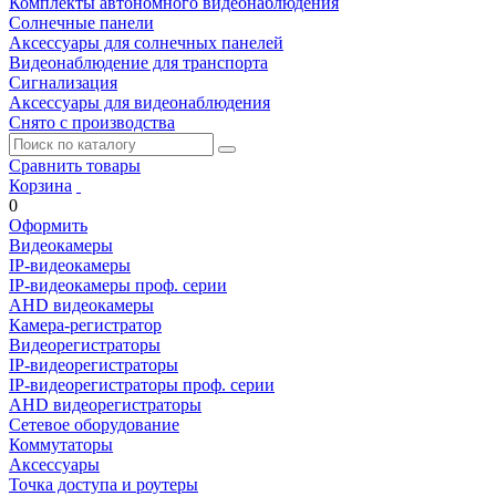
Комплекты автономного видеонаблюдения
Солнечные панели
Аксессуары для солнечных панелей
Видеонаблюдение для транспорта
Сигнализация
Аксессуары для видеонаблюдения
Снято с производства
Сравнить товары
Корзина
0
Оформить
Видеокамеры
IP-видеокамеры
IP-видеокамеры проф. серии
AHD видеокамеры
Камера-регистратор
Видеорегистраторы
IP-видеорегистраторы
IP-видеорегистраторы проф. серии
AHD видеорегистраторы
Сетевое оборудование
Коммутаторы
Аксессуары
Точка доступа и роутеры