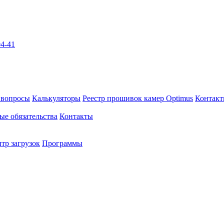
04-41
 вопросы
Калькуляторы
Реестр прошивок камер Optimus
Контак
ые обязательства
Контакты
тр загрузок
Программы