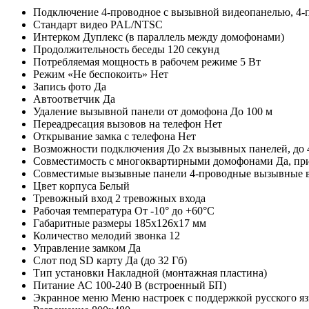
Подключение
4-проводное с вызывной видеопанелью, 4
Стандарт видео
PAL/NTSC
Интерком
Дуплекс (в параллель между домофонами)
Продолжительность беседы
120 секунд
Потребляемая мощность в рабочем режиме
5 Вт
Режим «Не беспокоить»
Нет
Запись фото
Да
Автоответчик
Да
Удаление вызывной панели от домофона
До 100 м
Переадресация вызовов на телефон
Нет
Открывание замка с телефона
Нет
Возможности подключения
До 2х вызывных панелей, до
Совместимость с многоквартирными домофонами
Да, пр
Совместимые вызывные панели
4-проводные вызывные 
Цвет корпуса
Белый
Тревожный вход
2 тревожных входа
Рабочая температура
От -10° до +60°С
Габаритные размеры
185х126х17 мм
Количество мелодий звонка
12
Управление замком
Да
Слот под SD карту
Да (до 32 Гб)
Тип установки
Накладной (монтажная пластина)
Питание
АС 100-240 В (встроенный БП)
Экранное меню
Меню настроек с поддержкой русского я