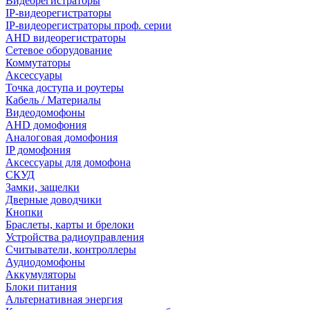
Видеорегистраторы
IP-видеорегистраторы
IP-видеорегистраторы проф. серии
AHD видеорегистраторы
Сетевое оборудование
Коммутаторы
Аксессуары
Точка доступа и роутеры
Кабель / Материалы
Видеодомофоны
AHD домофония
Аналоговая домофония
IP домофония
Аксессуары для домофона
СКУД
Замки, защелки
Дверные доводчики
Кнопки
Браслеты, карты и брелоки
Устройства радиоуправления
Считыватели, контроллеры
Аудиодомофоны
Аккумуляторы
Блоки питания
Альтернативная энергия