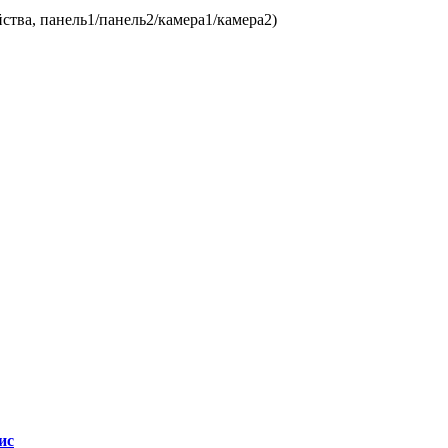
ства, панель1/панель2/камера1/камера2)
ис