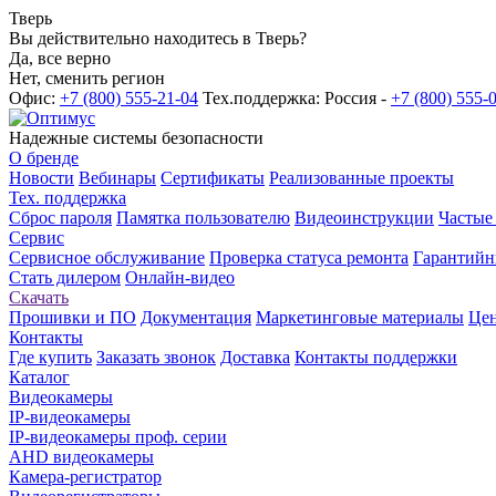
Тверь
Вы действительно находитесь в Тверь?
Да, все верно
Нет, сменить регион
Офис:
+7 (800) 555-21-04
Тех.поддержка: Россия -
+7 (800) 555-
Надежные системы безопасности
О бренде
Новости
Вебинары
Сертификаты
Реализованные проекты
Тех. поддержка
Сброс пароля
Памятка пользователю
Видеоинструкции
Частые
Сервис
Сервисное обслуживание
Проверка статуса ремонта
Гарантийн
Стать дилером
Онлайн-видео
Скачать
Прошивки и ПО
Документация
Маркетинговые материалы
Цен
Контакты
Где купить
Заказать звонок
Доставка
Контакты поддержки
Каталог
Видеокамеры
IP-видеокамеры
IP-видеокамеры проф. серии
AHD видеокамеры
Камера-регистратор