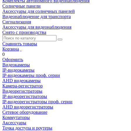
Комплекты автономного видеонаблюдения
Солнечные панели
Аксессуары для солнечных панелей
Видеонаблюдение для транспорта
Сигнализация
Аксессуары для видеонаблюдения
Снято с производства
Сравнить товары
Корзина
0
Оформить
Видеокамеры
IP-видеокамеры
IP-видеокамеры проф. серии
AHD видеокамеры
Камера-регистратор
Видеорегистраторы
IP-видеорегистраторы
IP-видеорегистраторы проф. серии
AHD видеорегистраторы
Сетевое оборудование
Коммутаторы
Аксессуары
Точка доступа и роутеры