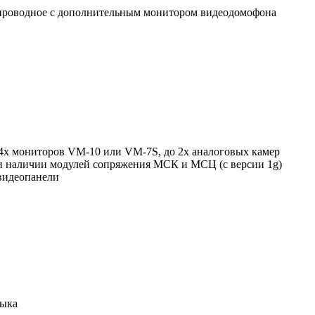
-проводное с дополнительным монитором видеодомофона
 4х мониторов VM-10 или VM-7S, до 2х аналоговых камер
и наличии модулей сопряжения МСК и МСЦ (с версии 1g)
видеопанели
зыка