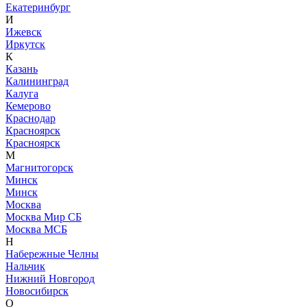
Екатеринбург
И
Ижевск
Иркутск
К
Казань
Калининград
Калуга
Кемерово
Краснодар
Красноярск
Красноярск
М
Магнитогорск
Минск
Минск
Москва
Москва Мир СБ
Москва МСБ
Н
Набережные Челны
Нальчик
Нижний Новгород
Новосибирск
О