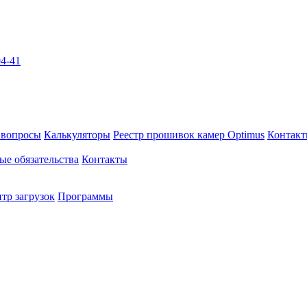
04-41
 вопросы
Калькуляторы
Реестр прошивок камер Optimus
Контак
ые обязательства
Контакты
тр загрузок
Программы