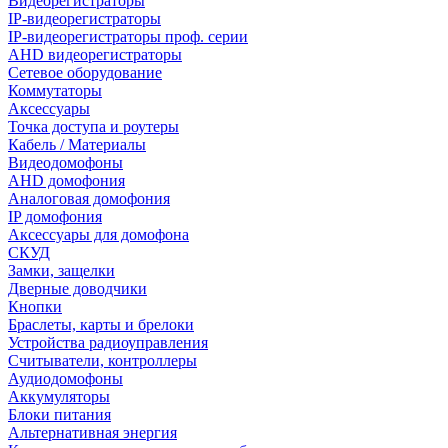
Видеорегистраторы
IP-видеорегистраторы
IP-видеорегистраторы проф. серии
AHD видеорегистраторы
Сетевое оборудование
Коммутаторы
Аксессуары
Точка доступа и роутеры
Кабель / Материалы
Видеодомофоны
AHD домофония
Аналоговая домофония
IP домофония
Аксессуары для домофона
СКУД
Замки, защелки
Дверные доводчики
Кнопки
Браслеты, карты и брелоки
Устройства радиоуправления
Считыватели, контроллеры
Аудиодомофоны
Аккумуляторы
Блоки питания
Альтернативная энергия