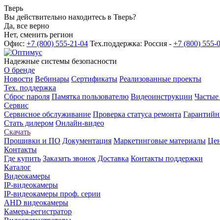
Тверь
Вы действительно находитесь в Тверь?
Да, все верно
Нет, сменить регион
Офис:
+7 (800) 555-21-04
Тех.поддержка: Россия -
+7 (800) 555-
Надежные системы безопасности
О бренде
Новости
Вебинары
Сертификаты
Реализованные проекты
Тех. поддержка
Сброс пароля
Памятка пользователю
Видеоинструкции
Частые
Сервис
Сервисное обслуживание
Проверка статуса ремонта
Гарантийн
Стать дилером
Онлайн-видео
Скачать
Прошивки и ПО
Документация
Маркетинговые материалы
Цен
Контакты
Где купить
Заказать звонок
Доставка
Контакты поддержки
Каталог
Видеокамеры
IP-видеокамеры
IP-видеокамеры проф. серии
AHD видеокамеры
Камера-регистратор