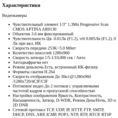
Характеристики
Видеокамеры
Чувствительный элемент
1/3” 1,3Мп Progressive Scan
CMOS APTINA AR0130
Объектив
3.6 мм фиксированный
Чувствительность
Цв. 0.01Лк (F1.2), ч/б 0.005Лк (F1.2), 0
Лк при вкл. ИК
Скорость передачи
253K~5.0 Мбит
Количество пикселей
1280х960
Скорость затвора
1/5-1/10,000 сек / Авто
Автодиафрагма
нет
Режим день/ночь
Есть, встроенный ИК-фильтр
Форматы сжатия
H.264
Скорость отображения
До 30к/с@1280х960
/1280х720/4CIF/CIF
Потоковое видео
До 2 потоков с управляемыми
частотой кадров и пропускной способностью
Настройки изображения
Яркость, Контрастность,
Насыщенность, Затвор, D-WDR, Режим День/Ночь, 3D и
2D DNR
Сетевой протокол
TCP, UDP, IP, HTTP, FTP, SMTP,
DHCP, DNS, ARP, ICMP, POP3, NTP, RTP, RTCP, RTSP