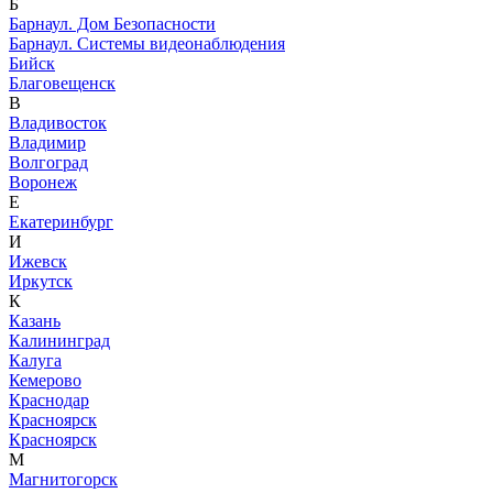
Б
Барнаул. Дом Безопасности
Барнаул. Системы видеонаблюдения
Бийск
Благовещенск
В
Владивосток
Владимир
Волгоград
Воронеж
Е
Екатеринбург
И
Ижевск
Иркутск
К
Казань
Калининград
Калуга
Кемерово
Краснодар
Красноярск
Красноярск
М
Магнитогорск