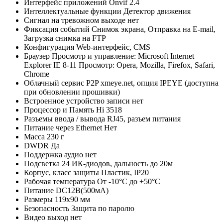
Интерфейс приложений
Onvif 2.4
Интеллектуальные функции
Детектор движения
Сигнал на тревожном выходе
нет
Фиксация событий
Снимок экрана, Отправка на E-mail,
Загрузка снимка на FTP
Конфигурация
Web-интерфейс, CMS
Браузер
Просмотр и управление: Microsoft Internet
Explorer IE 8-11 Просмотр: Opera, Mozilla, Firefox, Safari,
Chrome
Облачный сервис P2P
xmeye.net, опция IPEYE (доступна
при обновлении прошивки)
Встроенное устройство записи
нет
Процессор и Память
Hi 3518
Разъемы ввода / вывода
RJ45, разъем питания
Питание через Ethernet
Нет
Масса
230 г
DWDR
Да
Поддержка аудио
нет
Подсветка
24 ИК-диодов, дальность до 20м
Корпус, класс защиты
Пластик, IP20
Рабочая температура
От -10°С до +50°С
Питание
DC12В(500мА)
Размеры
119х90 мм
Безопасность
Защита по паролю
Видео выход
нет