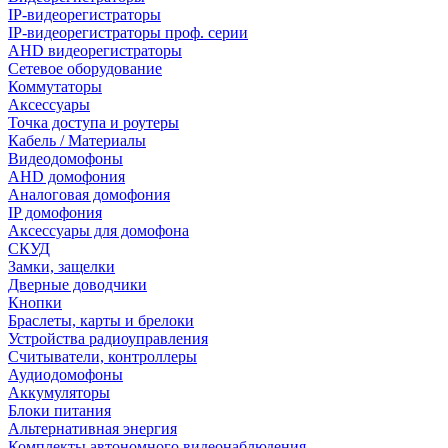
IP-видеорегистраторы
IP-видеорегистраторы проф. серии
AHD видеорегистраторы
Сетевое оборудование
Коммутаторы
Аксессуары
Точка доступа и роутеры
Кабель / Материалы
Видеодомофоны
AHD домофония
Аналоговая домофония
IP домофония
Аксессуары для домофона
СКУД
Замки, защелки
Дверные доводчики
Кнопки
Браслеты, карты и брелоки
Устройства радиоуправления
Считыватели, контроллеры
Аудиодомофоны
Аккумуляторы
Блоки питания
Альтернативная энергия
Комплекты автономного видеонаблюдения