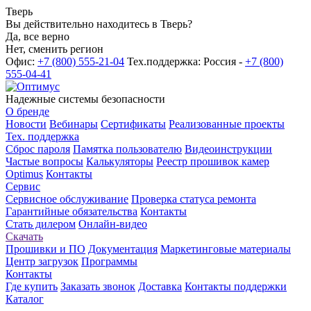
Тверь
Вы действительно находитесь в Тверь?
Да, все верно
Нет, сменить регион
Офис:
+7 (800) 555-21-04
Тех.поддержка: Россия -
+7 (800)
555-04-41
Надежные системы безопасности
О бренде
Новости
Вебинары
Сертификаты
Реализованные проекты
Тех. поддержка
Сброс пароля
Памятка пользователю
Видеоинструкции
Частые вопросы
Калькуляторы
Реестр прошивок камер
Optimus
Контакты
Сервис
Сервисное обслуживание
Проверка статуса ремонта
Гарантийные обязательства
Контакты
Стать дилером
Онлайн-видео
Скачать
Прошивки и ПО
Документация
Маркетинговые материалы
Центр загрузок
Программы
Контакты
Где купить
Заказать звонок
Доставка
Контакты поддержки
Каталог