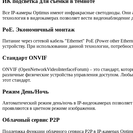
ИК подсветка для съемки в темноте
Все IP-камеры Optimus имеют инфракрасные светодиоды. Они 
технология в видеокамерах позволяет вести видеонаблюдение д
PoE. Экономичный монтаж
Питание через сетевой кабель "Ethernet" PoE (Power other Eth
устройству. При использовании данной технологии, потребност
Стандарт ONVIF
ONVIF (OpenNetworkVideoInterfaceForum) – это стандарт, кото
различные физические устройства управления доступом. Люб
этот стандарт.
Режим День/Ночь
Автоматический режим день/ночь в IP-видеокамерах позволяет
проявляются в цветном режиме изображения.
Облачный сервис P2P
Поддержка функции облачного сервиса P2P в IP-камерах Optim