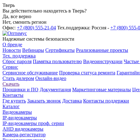
Тверь
Вы действительно находитесь в Тверь?
Да, все верно
Нет, сменить регион
Офис:
+7 (800) 555-21-04
Тех.поддержка: Россия -
+7 (800) 555-
Надежные системы безопасности
О бренде
Новости
Вебинары
Сертификаты
Реализованные проекты
Тех. поддержка
Сброс пароля
Памятка пользователю
Видеоинструкции
Частые
Сервис
Сервисное обслуживание
Проверка статуса ремонта
Гарантийн
Стать дилером
Онлайн-видео
Скачать
Прошивки и ПО
Документация
Маркетинговые материалы
Цен
Контакты
Где купить
Заказать звонок
Доставка
Контакты поддержки
Каталог
Видеокамеры
IP-видеокамеры
IP-видеокамеры проф. серии
AHD видеокамеры
Камера-регистратор