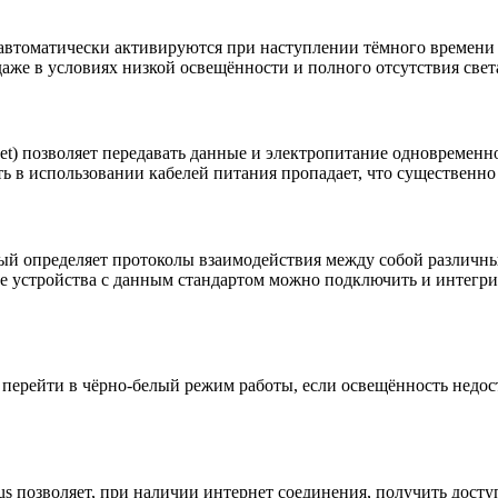
автоматически активируются при наступлении тёмного времени
аже в условиях низкой освещённости и полного отсутствия свет
ernet) позволяет передавать данные и электропитание одновремен
ь в использовании кабелей питания пропадает, что существенно
рый определяет протоколы взаимодействия между собой различны
ые устройства с данным стандартом можно подключить и инте
 перейти в чёрно-белый режим работы, если освещённость недос
us позволяет, при наличии интернет соединения, получить досту