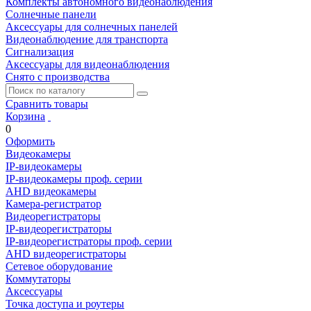
Комплекты автономного видеонаблюдения
Солнечные панели
Аксессуары для солнечных панелей
Видеонаблюдение для транспорта
Сигнализация
Аксессуары для видеонаблюдения
Снято с производства
Сравнить товары
Корзина
0
Оформить
Видеокамеры
IP-видеокамеры
IP-видеокамеры проф. серии
AHD видеокамеры
Камера-регистратор
Видеорегистраторы
IP-видеорегистраторы
IP-видеорегистраторы проф. серии
AHD видеорегистраторы
Сетевое оборудование
Коммутаторы
Аксессуары
Точка доступа и роутеры