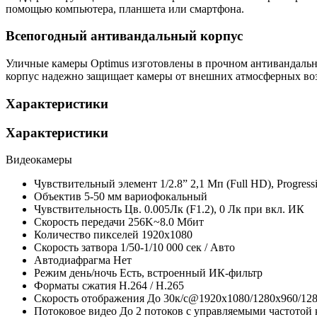
помощью компьютера, планшета или смартфона.
Всепогодный антивандальный корпус
Уличные камеры Optimus изготовлены в прочном антивандально
корпус надежно защищает камеры от внешних атмосферных возд
Характеристики
Характеристики
Видеокамеры
Чувствительный элемент
1/2.8” 2,1 Мп (Full HD), Prog
Объектив
5-50 мм вариофокальный
Чувствительность
Цв. 0.005Лк (F1.2), 0 Лк при вкл. ИК
Скорость передачи
256K~8.0 Мбит
Количество пикселей
1920x1080
Скорость затвора
1/50-1/10 000 сек / Авто
Автодиафрагма
Нет
Режим день/ночь
Есть, встроенный ИК-фильтр
Форматы сжатия
H.264 / H.265
Скорость отображения
До 30к/с@1920х1080/1280х960/12
Потоковое видео
До 2 потоков с управляемыми частотой