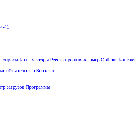
04-41
 вопросы
Калькуляторы
Реестр прошивок камер Optimus
Контак
ые обязательства
Контакты
тр загрузок
Программы