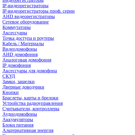
Видеорегистраторы
IP-видеорегистраторы
IP-видеорегистраторы проф. серии
AHD видеорегистраторы
Сетевое оборудование
Коммутаторы
Аксессуары
Точка доступа и роутеры
Кабель / Материалы
Видеодомофоны
AHD домофония
Аналоговая домофония
IP домофония
Аксессуары для домофона
СКУД
Замки, защелки
Дверные доводчики
Кнопки
Браслеты, карты и брелоки
Устройства радиоуправления
Считыватели, контроллеры
Аудиодомофоны
Аккумуляторы
Блоки питания
Альтернативная энергия